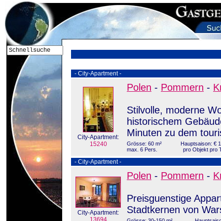
- City-Apartment -
Polen
-
Pommern
-
K
Stilvolle, moderne W
historischem Gebäude
Minuten zu dem touris
City-Apartment:
15240
Grösse: 60 m²
Hauptsaison: € 1
max. 6 Pers.
pro Objekt pro 
- City-Apartment -
Polen
-
Pommern
-
K
Preisguenstige Appar
Stadtkernen von War
City-Apartment:
13694
Grösse: 30-150 m²
Hauptsaiso