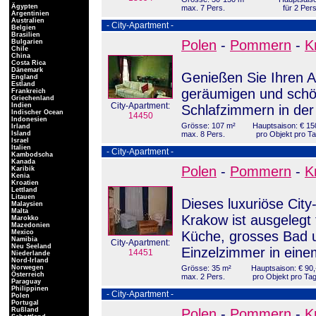
Ägypten
max. 7 Pers.
für 2 Per
Argentinien
Australien
- City-Apartment -
Belgien
Brasilien
Polen
-
Pommern
-
K
Bulgarien
Chile
China
Costa Rica
Dänemark
Genießen Sie Ihren Au
England
Estland
geräumigen und schö
Frankreich
Griechenland
City-Apartment:
Indien
Schlafzimmern in der 
Indischer Ocean
14450
Indonesien
Grösse: 107 m²
Hauptsaison: € 15
Irland
Island
max. 8 Pers.
pro Objekt pro T
Israel
Italien
- City-Apartment -
Kambodscha
Kanada
Polen
-
Pommern
-
K
Karibik
Kenia
Kroatien
Lettland
Litauen
Dieses luxuriöse Cit
Malaysien
Malta
Krakow ist ausgelegt 
Marokko
Mazedonien
Mexico
Küche, grosses Bad u
Namibia
City-Apartment:
Neu Seeland
Einzelzimmer in eine
14451
Niederlande
Nord-Irland
Norwegen
Grösse: 35 m²
Hauptsaison: € 90,
Österreich
max. 2 Pers.
pro Objekt pro Ta
Paraguay
Philippinen
- City-Apartment -
Polen
Portugal
Rußland
Polen
-
Pommern
-
K