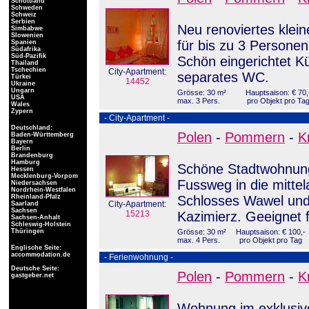
Schottland
Schweden
Schweiz
Serbien
Neu renoviertes klei
Simbabwe
Slowenien
für bis zu 3 Personen
Spanien
Südafrika
Süd-Pazifik
Schön eingerichtet 
Thailand
Tschechien
City-Apartment:
separates WC.
Türkei
14452
Ukraine
Ungarn
Grösse: 30 m²
Hauptsaison: € 70,
USA
max. 3 Pers.
pro Objekt pro Ta
Wales
Zypern
- City-Apartment -
Deutschland:
Polen
-
Pommern
-
K
Baden-Württemberg
Bayern
Berlin
Brandenburg
Hamburg
Schöne Stadtwohnung
Hessen
Mecklenburg-Vorpom
Fussweg in die mittela
Niedersachsen
Nordrhein-Westfalen
Rheinland-Pfalz
Schlosses Wawel und 
City-Apartment:
Saarland
Sachsen
15213
Kazimierz. Geeignet 
Sachsen-Anhalt
Schleswig-Holstein
Thüringen
Grösse: 30 m²
Hauptsaison: € 100,-
max. 4 Pers.
pro Objekt pro Tag
Englische Seite:
accommodation.de
- Ferienwohnung -
Deutsche Seite:
Polen
-
Pommern
-
K
gastgeber.net
Wohnung im exklusi