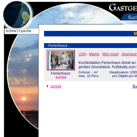
M
- Ferienhaus -
USA
-
Maine
-
Mid coast
-
Searspor
Komfortables Ferienhaus direkt an
großes Grundstück. Fußläufig zum S
Grösse: - m²
Hauptsaison: USD
Ferienhaus:
max. 10 Pers.
pro Objekt pro 
84569
zurück