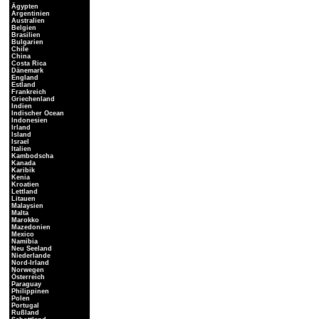
Ägypten
Argentinien
Australien
Belgien
Brasilien
Bulgarien
Chile
China
Costa Rica
Dänemark
England
Estland
Frankreich
Griechenland
Indien
Indischer Ocean
Indonesien
Irland
Island
Israel
Italien
Kambodscha
Kanada
Karibik
Kenia
Kroatien
Lettland
Litauen
Malaysien
Malta
Marokko
Mazedonien
Mexico
Namibia
Neu Seeland
Niederlande
Nord-Irland
Norwegen
Österreich
Paraguay
Philippinen
Polen
Portugal
Rußland