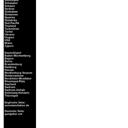
Schottland
Schweden
Schweiz
Serbien
Simbabwe
Slowenien
Spanien
Südafrika
Süd-Pazifik
Thailand
Tschechien
Türkei
Ukraine
Ungarn
USA
Wales
Zypern
Deutschland:
Baden-Württemberg
Bayern
Berlin
Brandenburg
Hamburg
Hessen
Mecklenburg-Vorpom
Niedersachsen
Nordrhein-Westfalen
Rheinland-Pfalz
Saarland
Sachsen
Sachsen-Anhalt
Schleswig-Holstein
Thüringen
Englische Seite:
accommodation.de
Deutsche Seite:
gastgeber.net