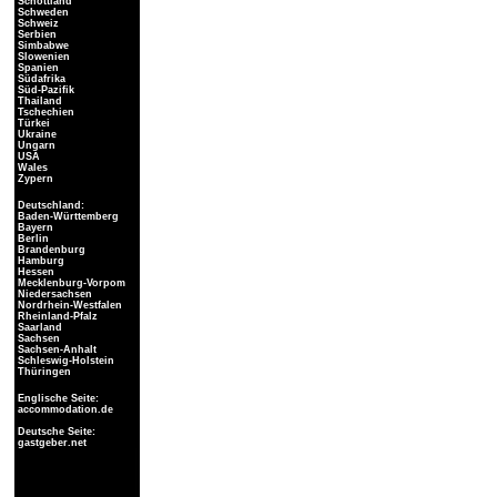
Schottland
Schweden
Schweiz
Serbien
Simbabwe
Slowenien
Spanien
Südafrika
Süd-Pazifik
Thailand
Tschechien
Türkei
Ukraine
Ungarn
USA
Wales
Zypern
Deutschland:
Baden-Württemberg
Bayern
Berlin
Brandenburg
Hamburg
Hessen
Mecklenburg-Vorpom
Niedersachsen
Nordrhein-Westfalen
Rheinland-Pfalz
Saarland
Sachsen
Sachsen-Anhalt
Schleswig-Holstein
Thüringen
Englische Seite:
accommodation.de
Deutsche Seite:
gastgeber.net