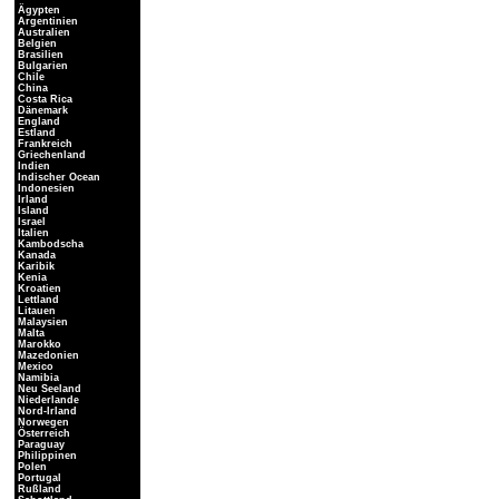
Ägypten
Argentinien
Australien
Belgien
Brasilien
Bulgarien
Chile
China
Costa Rica
Dänemark
England
Estland
Frankreich
Griechenland
Indien
Indischer Ocean
Indonesien
Irland
Island
Israel
Italien
Kambodscha
Kanada
Karibik
Kenia
Kroatien
Lettland
Litauen
Malaysien
Malta
Marokko
Mazedonien
Mexico
Namibia
Neu Seeland
Niederlande
Nord-Irland
Norwegen
Österreich
Paraguay
Philippinen
Polen
Portugal
Rußland