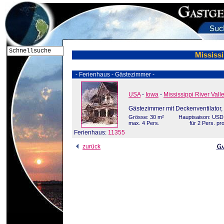
Mississi
- Ferienhaus - Gästezimmer -
USA
-
Iowa
-
Mississippi River Vall
Gästezimmer mit Deckenventilator, 
Grösse: 30 m²
Hauptsaison: USD
max. 4 Pers.
für 2 Pers. pr
Ferienhaus:
11355
zurück