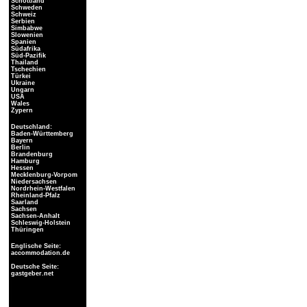
Schottland
Schweden
Schweiz
Serbien
Simbabwe
Slowenien
Spanien
Südafrika
Süd-Pazifik
Thailand
Tschechien
Türkei
Ukraine
Ungarn
USA
Wales
Zypern
Deutschland:
Baden-Württemberg
Bayern
Berlin
Brandenburg
Hamburg
Hessen
Mecklenburg-Vorpom
Niedersachsen
Nordrhein-Westfalen
Rheinland-Pfalz
Saarland
Sachsen
Sachsen-Anhalt
Schleswig-Holstein
Thüringen
Englische Seite:
accommodation.de
Deutsche Seite:
gastgeber.net