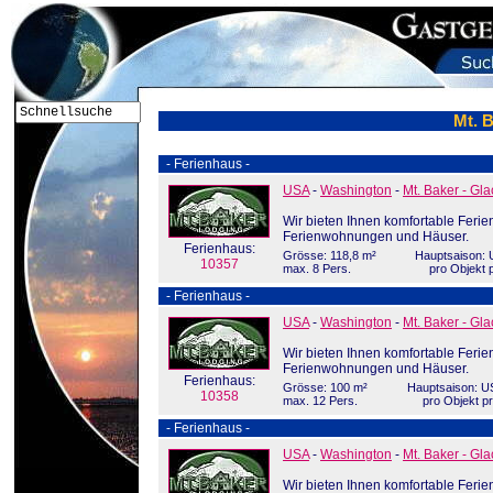
Mt. B
- Ferienhaus -
USA
-
Washington
-
Mt. Baker - Gla
Wir bieten Ihnen komfortable Ferie
Ferienwohnungen und Häuser.
Ferienhaus:
Grösse: 118,8 m²
Hauptsaison: 
10357
max. 8 Pers.
pro Objekt 
- Ferienhaus -
USA
-
Washington
-
Mt. Baker - Gla
Wir bieten Ihnen komfortable Ferie
Ferienwohnungen und Häuser.
Ferienhaus:
Grösse: 100 m²
Hauptsaison: U
10358
max. 12 Pers.
pro Objekt p
- Ferienhaus -
USA
-
Washington
-
Mt. Baker - Gla
Wir bieten Ihnen komfortable Ferie