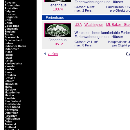
Ferienwohnungen und Häuser.
Ägypten
Ferienhaus:
Argentinien
Grösse: 60 m²
Hauptsaison: US
Australien
10374
max. 2 Pers.
pro Objekt pr
Belgien
Brasilien
Bulgarien
- Ferienhaus -
Chile
China
USA
-
Washington
-
Mt. Baker - Gla
Costa Rica
Dänemark
England
Wir bieten Ihnen komfortable Ferie
Estland
Ferienwohnungen und Häuser.
Frankreich
Ferienhaus:
Griechenland
Grösse: 241- m²
Hauptsaison: 
Indien
10512
max. 8 Pers.
pro Objekt p
Indischer Ocean
Indonesien
Irland
zurück
Island
Israel
Italien
Kambodscha
Kanada
Karibik
Kenia
Kroatien
Lettland
Litauen
Malaysien
Malta
Marokko
Mazedonien
Mexico
Namibia
Neu Seeland
Niederlande
Nord-Irland
Norwegen
Österreich
Paraguay
Philippinen
Polen
Portugal
Rußland