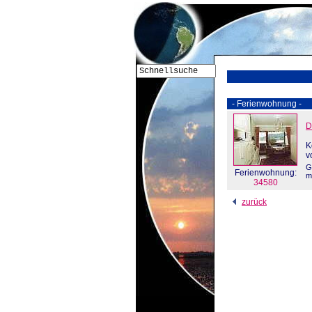
- Ferienwohnung -
D
K
v
G
Ferienwohnung:
m
34580
zurück