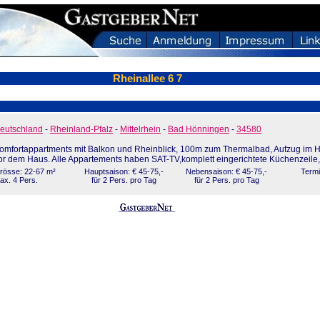
Rheinallee 6 7
eutschland
-
Rheinland-Pfalz
-
Mittelrhein
-
Bad Hönningen
-
34580
omfortappartments mit Balkon und Rheinblick, 100m zum Thermalbad, Aufzug im H
or dem Haus. Alle Appartements haben SAT-TV,komplett eingerichtete Küchenzeile
rösse: 22-67 m²
Hauptsaison: € 45-75,-
Nebensaison: € 45-75,-
Termi
ax. 4 Pers.
für 2 Pers. pro Tag
für 2 Pers. pro Tag