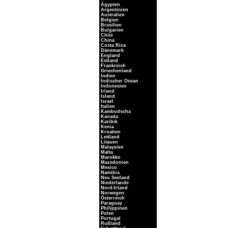
Ägypten
Argentinien
Australien
Belgien
Brasilien
Bulgarien
Chile
China
Costa Rica
Dänemark
England
Estland
Frankreich
Griechenland
Indien
Indischer Ocean
Indonesien
Irland
Island
Israel
Italien
Kambodscha
Kanada
Karibik
Kenia
Kroatien
Lettland
Litauen
Malaysien
Malta
Marokko
Mazedonien
Mexico
Namibia
Neu Seeland
Niederlande
Nord-Irland
Norwegen
Österreich
Paraguay
Philippinen
Polen
Portugal
Rußland