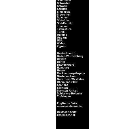
Schottland
Schweden
Schweiz
Serbien
Simbabwe
Slowenien
Spanien
Südafrika
Süd-Pazifik
Thailand
Tschechien
Türkei
Ukraine
Ungarn
USA
Wales
Zypern
Deutschland:
Baden-Württemberg
Bayern
Berlin
Brandenburg
Hamburg
Hessen
Mecklenburg-Vorpom
Niedersachsen
Nordrhein-Westfalen
Rheinland-Pfalz
Saarland
Sachsen
Sachsen-Anhalt
Schleswig-Holstein
Thüringen
Englische Seite:
accommodation.de
Deutsche Seite:
gastgeber.net