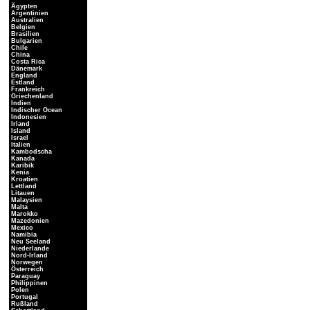
Ägypten
Argentinien
Australien
Belgien
Brasilien
Bulgarien
Chile
China
Costa Rica
Dänemark
England
Estland
Frankreich
Griechenland
Indien
Indischer Ocean
Indonesien
Irland
Island
Israel
Italien
Kambodscha
Kanada
Karibik
Kenia
Kroatien
Lettland
Litauen
Malaysien
Malta
Marokko
Mazedonien
Mexico
Namibia
Neu Seeland
Niederlande
Nord-Irland
Norwegen
Österreich
Paraguay
Philippinen
Polen
Portugal
Rußland