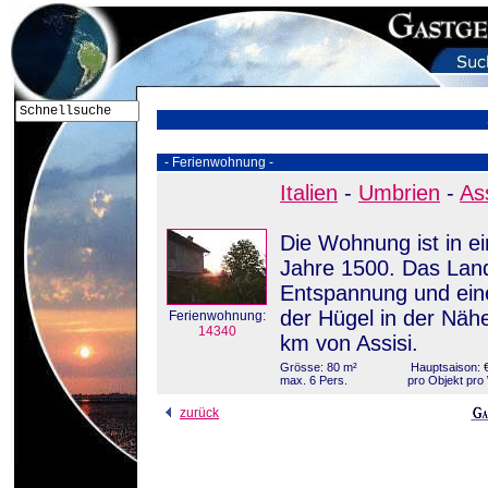
- Ferienwohnung -
Italien
-
Umbrien
-
Ass
Die Wohnung ist in e
Jahre 1500. Das Land
Entspannung und eine
der Hügel in der Näh
Ferienwohnung:
14340
km von Assisi.
Grösse: 80 m²
Hauptsaison: €
max. 6 Pers.
pro Objekt pr
zurück