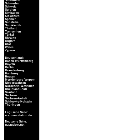
Schottland
Schweden
Schweiz
Serbien
Simbabwe
Slowenien
Spanien
Südafrika
Süd-Pazifik
Thailand
Tschechien
Türkei
Ukraine
Ungarn
USA
Wales
Zypern
Deutschland:
Baden-Württemberg
Bayern
Berlin
Brandenburg
Hamburg
Hessen
Mecklenburg-Vorpom
Niedersachsen
Nordrhein-Westfalen
Rheinland-Pfalz
Saarland
Sachsen
Sachsen-Anhalt
Schleswig-Holstein
Thüringen
Englische Seite:
accommodation.de
Deutsche Seite:
gastgeber.net