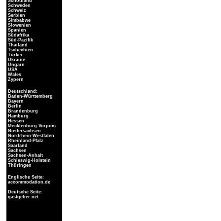
Schottland
Schweden
Schweiz
Serbien
Simbabwe
Slowenien
Spanien
Südafrika
Süd-Pazifik
Thailand
Tschechien
Türkei
Ukraine
Ungarn
USA
Wales
Zypern
Deutschland:
Baden-Württemberg
Bayern
Berlin
Brandenburg
Hamburg
Hessen
Mecklenburg-Vorpom
Niedersachsen
Nordrhein-Westfalen
Rheinland-Pfalz
Saarland
Sachsen
Sachsen-Anhalt
Schleswig-Holstein
Thüringen
Englische Seite:
accommodation.de
Deutsche Seite:
gastgeber.net