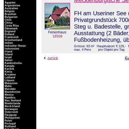
Mecklenburgische Se
Ägypten
Argentinien
Australien
Belgien
FH am Useriner See 
Brasilien
Bulgarien
Privatgrundstück 700
Chile
China
Steg u. Badestelle, g
Costa Rica
Dänemark
England
Ausstattung (2 Bäde
Ferienhaus:
Estland
18508
Frankreich
Fußbodenheizung, üb
Griechenland
Indien
Indischer Ocean
Grösse: 93 m²
Hauptsaison: € 129,-
Indonesien
max. 4 Pers.
pro Objekt pro Tag
Irland
Island
Israel
zurück
Italien
Kambodscha
Kanada
Karibik
Kenia
Kroatien
Lettland
Litauen
Malaysien
Malta
Marokko
Mazedonien
Mexico
Namibia
Neu Seeland
Niederlande
Nord-Irland
Norwegen
Österreich
Paraguay
Philippinen
Polen
Portugal
Rußland