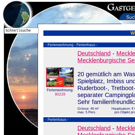
W
- Ferienwohnung - Ferienhaus -
Deutschland
-
Meckl
Mecklenburgische Se
20 gemütlich am Was
Spielplatz, Imbiss un
Ruderboot-, Tretboot-
Ferienwohnung:
separater Campingpla
90228
Sehr familienfreundlic
Grösse: 40 m²
Hauptsaison: € 
max. 5 Pers.
pro Objekt pr
- Ferienhaus -
Deutschland
-
Meckl