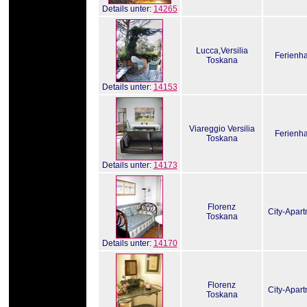
Details unter:
14265
Lucca,Versilia
Ferienh
Toskana
Details unter:
14153
Viareggio Versilia
Ferienh
Toskana
Details unter:
14173
Florenz
City-Apar
Toskana
Details unter:
14170
Florenz
City-Apar
Toskana