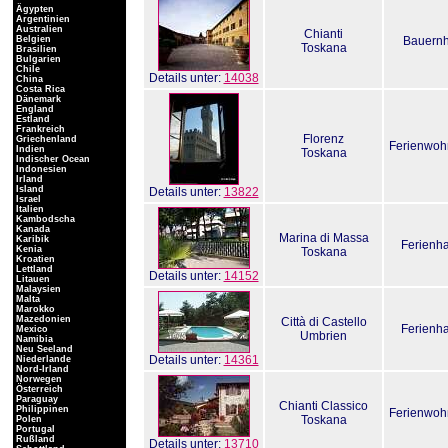
Ägypten
Argentinien
Australien
Chianti
Belgien
Bauernh
Toskana
Brasilien
Bulgarien
Chile
Details unter:
14038
China
Costa Rica
Dänemark
England
Estland
Frankreich
Florenz
Griechenland
Ferienwo
Indien
Toskana
Indischer Ocean
Indonesien
Irland
Island
Details unter:
13822
Israel
Italien
Kambodscha
Kanada
Marina di Massa
Karibik
Ferienh
Kenia
Toskana
Kroatien
Lettland
Details unter:
14152
Litauen
Malaysien
Malta
Marokko
Mazedonien
Città di Castello
Ferienh
Mexico
Umbrien
Namibia
Neu Seeland
Details unter:
14361
Niederlande
Nord-Irland
Norwegen
Österreich
Paraguay
Chianti Classico
Philippinen
Ferienwo
Toskana
Polen
Portugal
Rußland
Details unter:
13710