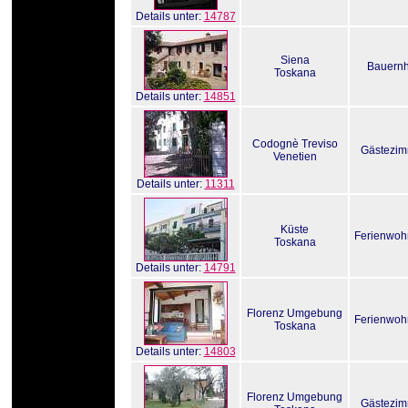
Details unter:
14787
Siena
Bauernh
Toskana
Details unter:
14851
Codognè Treviso
Gästezim
Venetien
Details unter:
11311
Küste
Ferienwo
Toskana
Details unter:
14791
Florenz Umgebung
Ferienwo
Toskana
Details unter:
14803
Florenz Umgebung
Gästezim