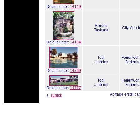
Details unter:
14149
Florenz
City-Apar
Toskana
Details unter:
14154
Todi
Ferienwo
Umbrien
Ferienh
Details unter:
14799
Todi
Ferienwo
Umbrien
Ferienh
Details unter:
14777
Abfrage erstellt 
zurück