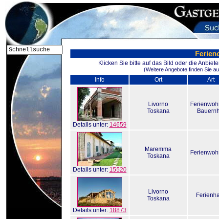
Ferieno
Klicken Sie bitte auf das Bild oder die Anbie
(Weitere Angebote finden Sie au
Info
Ort
Art
Livorno
Ferienwo
Toskana
Bauernh
Details unter:
14659
Maremma
Ferienwo
Toskana
Details unter:
15520
Livorno
Ferienh
Toskana
Details unter:
18873