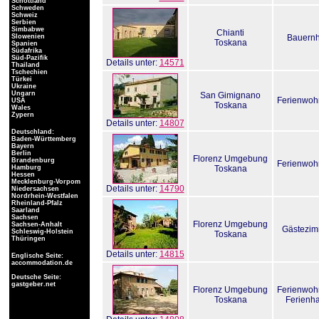
Schottland
Schweden
Schweiz
Serbien
Simbabwe
Chianti
Slowenien
Bauernh
Toskana
Spanien
Südafrika
Süd-Pazifik
Details unter:
14571
Thailand
Tschechien
Türkei
Ukraine
Ungarn
San Gimignano
Ferienwo
USA
Toskana
Wales
Zypern
Details unter:
14807
Deutschland:
Baden-Württemberg
Bayern
Berlin
Florenz Umgebung
Brandenburg
Ferienwo
Hamburg
Toskana
Hessen
Mecklenburg-Vorpom
Details unter:
14790
Niedersachsen
Nordrhein-Westfalen
Rheinland-Pfalz
Saarland
Sachsen
Florenz Umgebung
Sachsen-Anhalt
Gästezim
Schleswig-Holstein
Toskana
Thüringen
Details unter:
14815
Englische Seite:
accommodation.de
Deutsche Seite:
gastgeber.net
Florenz Umgebung
Ferienwo
Toskana
Ferienh