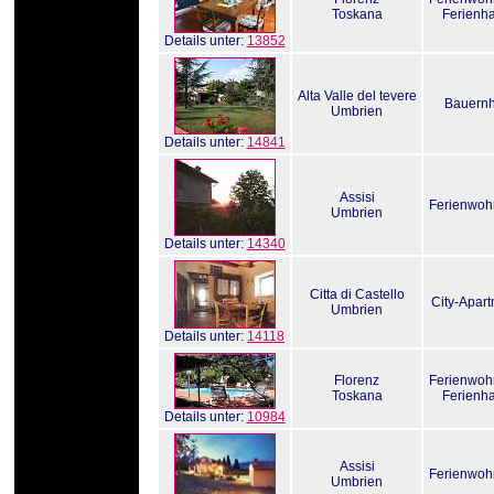
Toskana
Ferienh
Details unter:
13852
Alta Valle del tevere
Bauernh
Umbrien
Details unter:
14841
Assisi
Ferienwo
Umbrien
Details unter:
14340
Citta di Castello
City-Apar
Umbrien
Details unter:
14118
Florenz
Ferienwo
Toskana
Ferienh
Details unter:
10984
Assisi
Ferienwo
Umbrien