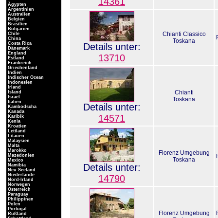
14361
Ägypten
Argentinien
Australien
Belgien
Brasilien
Bulgarien
Chianti Classico
Chile
China
Toskana
Costa Rica
Details unter:
Dänemark
England
13710
Estland
Frankreich
Griechenland
Indien
Indischer Ocean
Indonesien
Irland
Chianti
Island
Israel
Toskana
Italien
Details unter:
Kambodscha
Kanada
14571
Karibik
Kenia
Kroatien
Lettland
Litauen
Malaysien
Malta
Marokko
Florenz Umgebung
Mazedonien
Toskana
Mexico
Details unter:
Namibia
Neu Seeland
Niederlande
14790
Nord-Irland
Norwegen
Österreich
Paraguay
Philippinen
Polen
Portugal
Florenz Umgebung
Rußland