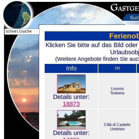
Ferienob
Klicken Sie bitte auf das Bild od
Urlaubsobj
(Weitere Angebote finden Sie auch
Info
Ort
Livorno
Toskana
Details unter:
18873
Città di Castello
Umbrien
Details unter: