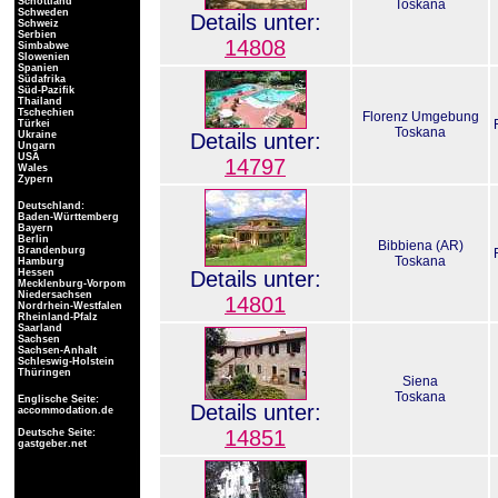
Schottland
Toskana
Schweden
Details unter:
Schweiz
Serbien
14808
Simbabwe
Slowenien
Spanien
Südafrika
Süd-Pazifik
Thailand
Tschechien
Florenz Umgebung
Türkei
Toskana
Ukraine
Details unter:
Ungarn
USA
14797
Wales
Zypern
Deutschland:
Baden-Württemberg
Bayern
Berlin
Bibbiena (AR)
Brandenburg
Toskana
Hamburg
Hessen
Details unter:
Mecklenburg-Vorpom
Niedersachsen
14801
Nordrhein-Westfalen
Rheinland-Pfalz
Saarland
Sachsen
Sachsen-Anhalt
Schleswig-Holstein
Thüringen
Siena
Toskana
Englische Seite:
Details unter:
accommodation.de
14851
Deutsche Seite:
gastgeber.net