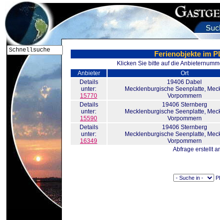
Ferienobjekte im P
Klicken Sie bitte auf die Anbieternumm
Anbieter
Ort
Details
19406
Dabel
unter:
Mecklenburgische Seenplatte, Mec
15770
Vorpommern
Details
19406
Sternberg
unter:
Mecklenburgische Seenplatte, Mec
15590
Vorpommern
Details
19406
Sternberg
unter:
Mecklenburgische Seenplatte, Mec
16349
Vorpommern
Abfrage erstellt 
PL