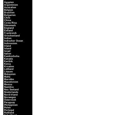
Ägypten
Argentinien
Australien
Belgien
Brasilien
Bulgarien
Chile
China
Costa Rica
Dänemark
England
Estland
Frankreich
Griechenland
Indien
Indischer Ocean
Indonesien
Irland
Island
Israel
Italien
Kambodscha
Kanada
Karibik
Kenia
Kroatien
Lettland
Litauen
Malaysien
Malta
Marokko
Mazedonien
Mexico
Namibia
Neu Seeland
Niederlande
Nord-Irland
Norwegen
Österreich
Paraguay
Philippinen
Polen
Portugal
Rußland