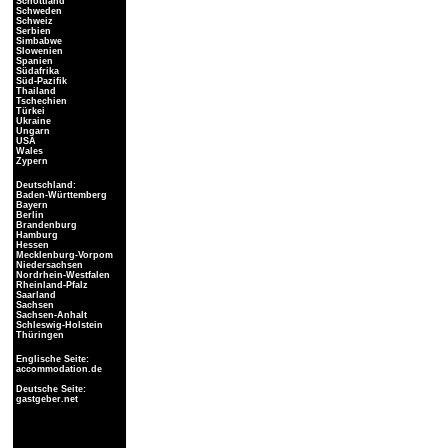
Schottland
Schweden
Schweiz
Serbien
Simbabwe
Slowenien
Spanien
Südafrika
Süd-Pazifik
Thailand
Tschechien
Türkei
Ukraine
Ungarn
USA
Wales
Zypern
Deutschland:
Baden-Württemberg
Bayern
Berlin
Brandenburg
Hamburg
Hessen
Mecklenburg-Vorpom
Niedersachsen
Nordrhein-Westfalen
Rheinland-Pfalz
Saarland
Sachsen
Sachsen-Anhalt
Schleswig-Holstein
Thüringen
Englische Seite:
accommodation.de
Deutsche Seite:
gastgeber.net