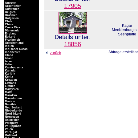
Ägypten
17905
Argentinien
Australien
Belgien
Brasilien
Bulgarien
Chile
China
Kagar
Costa Rica
Mecklenburgis
Dänemark
England
Seenplatte
Details unter:
Estland
Frankreich
18856
Griechenland
Indien
Indischer Ocean
Abfrage erstellt 
Indonesien
zurück
Irland
Island
Israel
Italien
Kambodscha
Kanada
Karibik
Kenia
Kroatien
Lettland
Litauen
Malaysien
Malta
Marokko
Mazedonien
Mexico
Namibia
Neu Seeland
Niederlande
Nord-Irland
Norwegen
Österreich
Paraguay
Philippinen
Polen
Portugal
Rußland