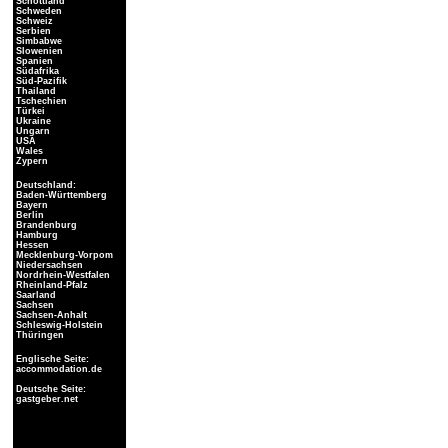
Schottland
Schweden
Schweiz
Serbien
Simbabwe
Slowenien
Spanien
Südafrika
Süd-Pazifik
Thailand
Tschechien
Türkei
Ukraine
Ungarn
USA
Wales
Zypern
Deutschland:
Baden-Württemberg
Bayern
Berlin
Brandenburg
Hamburg
Hessen
Mecklenburg-Vorpom
Niedersachsen
Nordrhein-Westfalen
Rheinland-Pfalz
Saarland
Sachsen
Sachsen-Anhalt
Schleswig-Holstein
Thüringen
Englische Seite:
accommodation.de
Deutsche Seite:
gastgeber.net