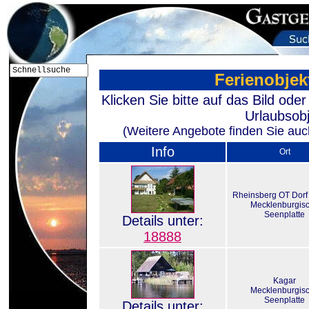
Ferienobjek
Klicken Sie bitte auf das Bild od
Urlaubsobj
(Weitere Angebote finden Sie auch
Info
Ort
Rheinsberg OT Dorf 
Mecklenburgis
Seenplatte
Details unter:
18888
Kagar
Mecklenburgis
Seenplatte
Details unter: