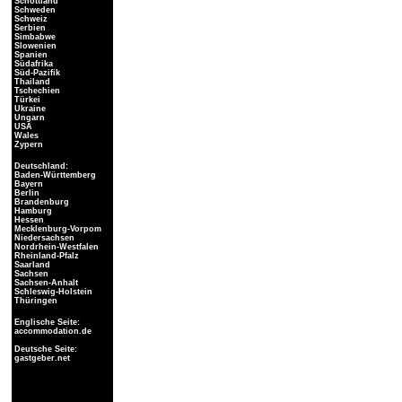
Schottland
Schweden
Schweiz
Serbien
Simbabwe
Slowenien
Spanien
Südafrika
Süd-Pazifik
Thailand
Tschechien
Türkei
Ukraine
Ungarn
USA
Wales
Zypern
Deutschland:
Baden-Württemberg
Bayern
Berlin
Brandenburg
Hamburg
Hessen
Mecklenburg-Vorpom
Niedersachsen
Nordrhein-Westfalen
Rheinland-Pfalz
Saarland
Sachsen
Sachsen-Anhalt
Schleswig-Holstein
Thüringen
Englische Seite:
accommodation.de
Deutsche Seite:
gastgeber.net