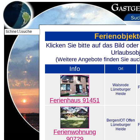
Ferienobjekt
Klicken Sie bitte auf das Bild od
Urlaubsobj
(Weitere Angebote finden Sie auch
Info
Ort
Walsrode
F
Lüneburger
Heide
Ferienhaus 91451
Bergen/OT Offen
Lüneburger
F
Heide
Ferienwohnung
90729