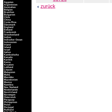
Ägypten
Argentinien
zurück
Australien
Belgien
Brasilien
Bulgarien
Chile
China
Costa Rica
Dänemark
England
Estland
Frankreich
Griechenland
Indien
Indischer Ocean
Indonesien
Irland
Island
Israel
Italien
Kambodscha
Kanada
Karibik
Kenia
Kroatien
Lettland
Litauen
Malaysien
Malta
Marokko
Mazedonien
Mexico
Namibia
Neu Seeland
Niederlande
Nord-Irland
Norwegen
Österreich
Paraguay
Philippinen
Polen
Portugal
Rußland