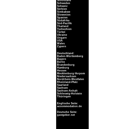
Schottland
Schweden
Schweiz
Serbien
Simbabwe
Slowenien
Spanien
Südafrika
Süd-Pazifik
Thailand
Tschechien
Türkei
Ukraine
Ungarn
USA
Wales
Zypern
Deutschland:
Baden-Württemberg
Bayern
Berlin
Brandenburg
Hamburg
Hessen
Mecklenburg-Vorpom
Niedersachsen
Nordrhein-Westfalen
Rheinland-Pfalz
Saarland
Sachsen
Sachsen-Anhalt
Schleswig-Holstein
Thüringen
Englische Seite:
accommodation.de
Deutsche Seite:
gastgeber.net