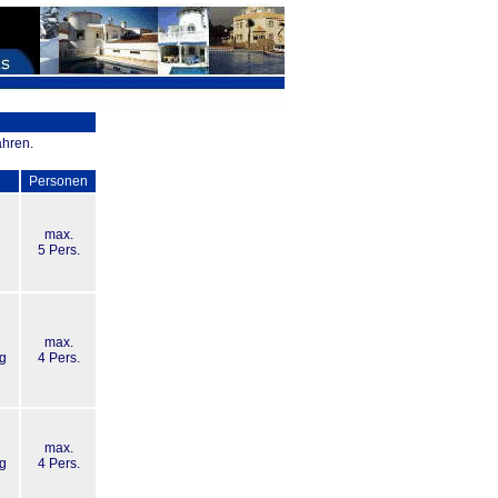
ahren.
Personen
max.
5 Pers.
max.
ag
4 Pers.
max.
ag
4 Pers.