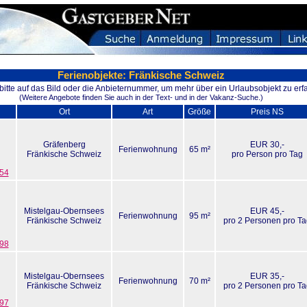
Ferienobjekte: Fränkische Schweiz
 bitte auf das Bild oder die Anbieternummer, um mehr über ein Urlaubsobjekt zu erf
(Weitere Angebote finden Sie auch in der Text- und in der Vakanz-Suche.)
Ort
Art
Größe
Preis NS
Gräfenberg
EUR 30,-
Ferienwohnung
65 m²
Fränkische Schweiz
pro Person pro Tag
54
Mistelgau-Obernsees
EUR 45,-
Ferienwohnung
95 m²
Fränkische Schweiz
pro 2 Personen pro T
98
Mistelgau-Obernsees
EUR 35,-
Ferienwohnung
70 m²
Fränkische Schweiz
pro 2 Personen pro T
97