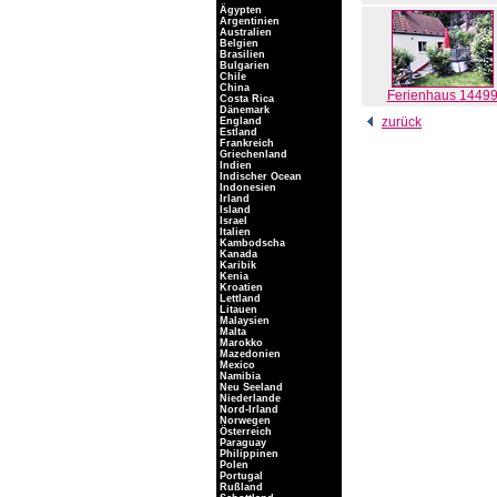
Ägypten
Argentinien
Australien
Belgien
Brasilien
Bulgarien
Chile
China
Ferienhaus 1449
Costa Rica
Dänemark
zurück
England
Estland
Frankreich
Griechenland
Indien
Indischer Ocean
Indonesien
Irland
Island
Israel
Italien
Kambodscha
Kanada
Karibik
Kenia
Kroatien
Lettland
Litauen
Malaysien
Malta
Marokko
Mazedonien
Mexico
Namibia
Neu Seeland
Niederlande
Nord-Irland
Norwegen
Österreich
Paraguay
Philippinen
Polen
Portugal
Rußland