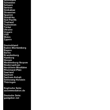
Schottland
Schweden
Schweiz
Serbien
Simbabwe
Slowenien
Spanien
Südafrika
Süd-Pazifik
Thailand
Tschechien
Türkei
Ukraine
Ungarn
USA
Wales
Zypern
Deutschland:
Baden-Württemberg
Bayern
Berlin
Brandenburg
Hamburg
Hessen
Mecklenburg-Vorpom
Niedersachsen
Nordrhein-Westfalen
Rheinland-Pfalz
Saarland
Sachsen
Sachsen-Anhalt
Schleswig-Holstein
Thüringen
Englische Seite:
accommodation.de
Deutsche Seite:
gastgeber.net