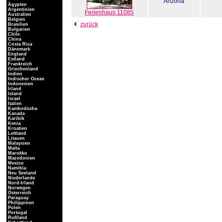
Arizona
Ägypten
Argentinien
Ferienhaus 11085
Australien
Belgien
zurück
Brasilien
Bulgarien
Chile
China
Costa Rica
Dänemark
England
Estland
Frankreich
Griechenland
Indien
Indischer Ocean
Indonesien
Irland
Island
Israel
Italien
Kambodscha
Kanada
Karibik
Kenia
Kroatien
Lettland
Litauen
Malaysien
Malta
Marokko
Mazedonien
Mexico
Namibia
Neu Seeland
Niederlande
Nord-Irland
Norwegen
Österreich
Paraguay
Philippinen
Polen
Portugal
Rußland