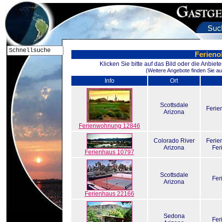
Ferieno
Klicken Sie bitte auf das Bild oder die Anbie
(Weitere Angebote finden Sie au
Info
Ort
Scottsdale
Feri
Arizona
Ferienwohnung 12846
Colorado River
Feri
Arizona
Fer
Ferienhaus 10797
Scottsdale
Fer
Arizona
Ferienhaus 22166
Sedona
Fer