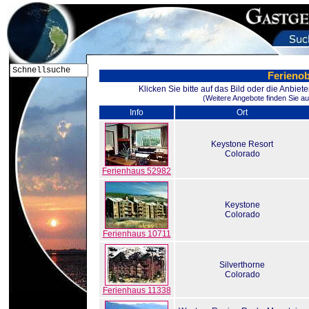
Ferienob
Klicken Sie bitte auf das Bild oder die Anbie
(Weitere Angebote finden Sie au
Info
Ort
Keystone Resort
Colorado
Ferienhaus 52982
Keystone
Colorado
Ferienhaus 10711
Silverthorne
Colorado
Ferienhaus 11338