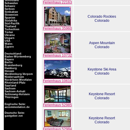
Schottland
Ferienhaus 22163
Schweden
Schweiz
Serbien
Simbabwe
Slowenien
Colorado Rockies
Spanien
Colorado
Südafrika
Süd-Pazifik
Thailand
Ferienhaus 35960
Tschechien
Türkei
Ukraine
Ungarn
USA
Aspen Mountain
Wales
Colorado
Zypern
Deutschland:
Ferienhaus 10732
Baden-Württemberg
Bayern
Berlin
Brandenburg
Hamburg
Keystone Ski Area
Hessen
Colorado
Mecklenburg-Vorpom
Niedersachsen
Nordrhein-Westfalen
Ferienhaus 10610
Rheinland-Pfalz
Saarland
Sachsen
Sachsen-Anhalt
Keystone Resort
Schleswig-Holstein
Thüringen
Colorado
Englische Seite:
Ferienhaus 52985
accommodation.de
Deutsche Seite:
gastgeber.net
Keystone Resort
Colorado
Ferienhaus 52984