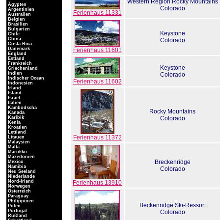
Western Region Rocky Mountains
Ägypten
Colorado
Argentinien
Ferienhaus 11331
Australien
Belgien
Brasilien
Bulgarien
Keystone
Chile
China
Colorado
Costa Rica
Dänemark
Ferienhaus 11601
England
Estland
Frankreich
Keystone
Griechenland
Indien
Colorado
Indischer Ocean
Ferienhaus 11602
Indonesien
Irland
Island
Israel
Italien
Kambodscha
Rocky Mountains
Kanada
Karibik
Colorado
Kenia
Kroatien
Lettland
Ferienhaus 11372
Litauen
Malaysien
Malta
Marokko
Mazedonien
Breckenridge
Mexico
Namibia
Colorado
Neu Seeland
Niederlande
Nord-Irland
Ferienhaus 13910
Norwegen
Österreich
Paraguay
Philippinen
Beckenridge Ski-Ressort
Polen
Portugal
Colorado
Rußland