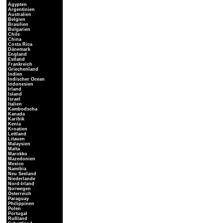
Ägypten
Argentinien
Australien
Belgien
Brasilien
Bulgarien
Chile
China
Costa Rica
Dänemark
England
Estland
Frankreich
Griechenland
Indien
Indischer Ocean
Indonesien
Irland
Island
Israel
Italien
Kambodscha
Kanada
Karibik
Kenia
Kroatien
Lettland
Litauen
Malaysien
Malta
Marokko
Mazedonien
Mexico
Namibia
Neu Seeland
Niederlande
Nord-Irland
Norwegen
Österreich
Paraguay
Philippinen
Polen
Portugal
Rußland