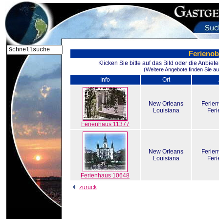
Ferienob
Klicken Sie bitte auf das Bild oder die Anbie
(Weitere Angebote finden Sie au
Info
Ort
New Orleans
Ferie
Louisiana
Fer
Ferienhaus 11377
New Orleans
Ferie
Louisiana
Fer
Ferienhaus 10648
zurück