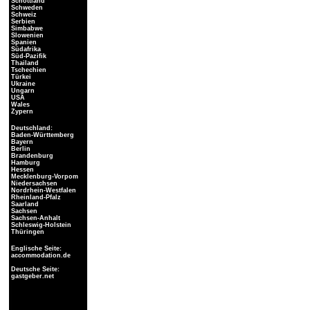
Schottland
Schweden
Schweiz
Serbien
Simbabwe
Slowenien
Spanien
Südafrika
Süd-Pazifik
Thailand
Tschechien
Türkei
Ukraine
Ungarn
USA
Wales
Zypern
Deutschland:
Baden-Württemberg
Bayern
Berlin
Brandenburg
Hamburg
Hessen
Mecklenburg-Vorpom
Niedersachsen
Nordrhein-Westfalen
Rheinland-Pfalz
Saarland
Sachsen
Sachsen-Anhalt
Schleswig-Holstein
Thüringen
Englische Seite:
accommodation.de
Deutsche Seite:
gastgeber.net