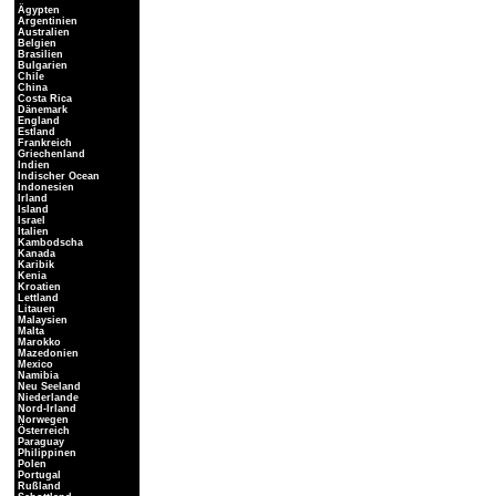
Ägypten
Argentinien
Australien
Belgien
Brasilien
Bulgarien
Chile
China
Costa Rica
Dänemark
England
Estland
Frankreich
Griechenland
Indien
Indischer Ocean
Indonesien
Irland
Island
Israel
Italien
Kambodscha
Kanada
Karibik
Kenia
Kroatien
Lettland
Litauen
Malaysien
Malta
Marokko
Mazedonien
Mexico
Namibia
Neu Seeland
Niederlande
Nord-Irland
Norwegen
Österreich
Paraguay
Philippinen
Polen
Portugal
Rußland