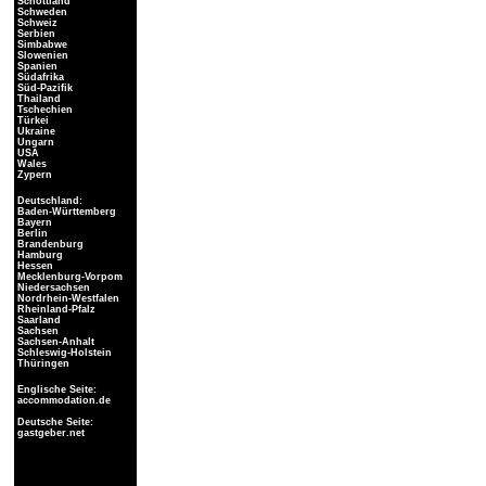
Schottland
Schweden
Schweiz
Serbien
Simbabwe
Slowenien
Spanien
Südafrika
Süd-Pazifik
Thailand
Tschechien
Türkei
Ukraine
Ungarn
USA
Wales
Zypern
Deutschland:
Baden-Württemberg
Bayern
Berlin
Brandenburg
Hamburg
Hessen
Mecklenburg-Vorpom
Niedersachsen
Nordrhein-Westfalen
Rheinland-Pfalz
Saarland
Sachsen
Sachsen-Anhalt
Schleswig-Holstein
Thüringen
Englische Seite:
accommodation.de
Deutsche Seite:
gastgeber.net