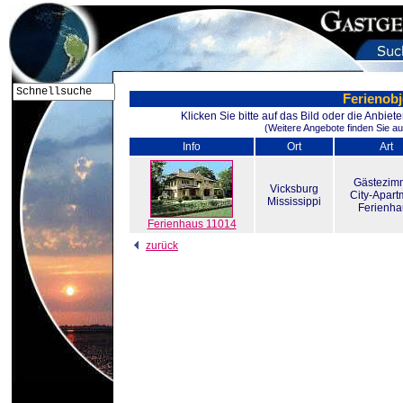
Ferienobj
Klicken Sie bitte auf das Bild oder die Anbie
(Weitere Angebote finden Sie au
Info
Ort
Art
Gästezim
Vicksburg
City-Apart
Mississippi
Ferienha
Ferienhaus 11014
zurück