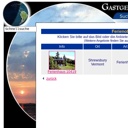
Ferieno
Klicken Sie bitte auf das Bild oder die Anbie
(Weitere Angebote finden Sie au
Info
Ort
Art
Shrewsbury
Ferien
Vermont
Ferienhaus 10419
zurück