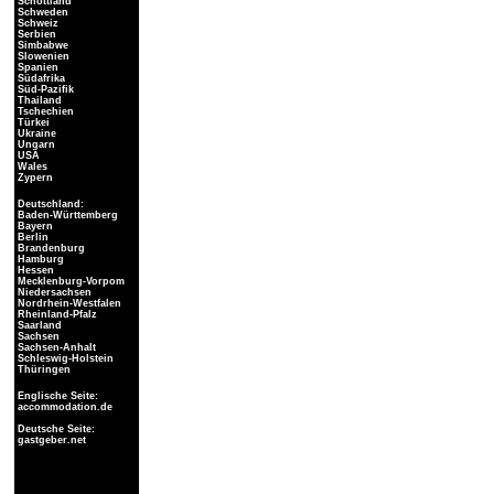
Schottland
Schweden
Schweiz
Serbien
Simbabwe
Slowenien
Spanien
Südafrika
Süd-Pazifik
Thailand
Tschechien
Türkei
Ukraine
Ungarn
USA
Wales
Zypern
Deutschland:
Baden-Württemberg
Bayern
Berlin
Brandenburg
Hamburg
Hessen
Mecklenburg-Vorpom
Niedersachsen
Nordrhein-Westfalen
Rheinland-Pfalz
Saarland
Sachsen
Sachsen-Anhalt
Schleswig-Holstein
Thüringen
Englische Seite:
accommodation.de
Deutsche Seite:
gastgeber.net