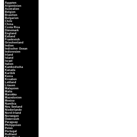
Ägypten
Argentinien
Australien
Belgien
Brasilien
Bulgarien
Chile
China
Costa Rica
Dänemark
England
Estland
Frankreich
Griechenland
Indien
Indischer Ocean
Indonesien
Irland
Island
Israel
Italien
Kambodscha
Kanada
Karibik
Kenia
Kroatien
Lettland
Litauen
Malaysien
Malta
Marokko
Mazedonien
Mexico
Namibia
Neu Seeland
Niederlande
Nord-Irland
Norwegen
Österreich
Paraguay
Philippinen
Polen
Portugal
Rußland