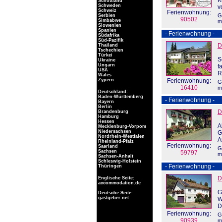
K
Schottland
Schweden
v
Schweiz
Ferienwohnung:
G
Serbien
90502
Simbabwe
m
Slowenien
Spanien
- Ferienwohnung -
Südafrika
Süd-Pazifik
D
Thailand
Tschechien
Türkei
S
Ukraine
Ungarn
f
USA
R
Wales
Zypern
Ferienwohnung:
G
16410
m
Deutschland:
Baden-Württemberg
- Ferienwohnung -
Bayern
Berlin
D
Brandenburg
Hamburg
Hessen
A
Mecklenburg-Vorpom
Niedersachsen
G
Nordrhein-Westfalen
A
Rheinland-Pfalz
Ferienwohnung:
Saarland
G
Sachsen
59797
m
Sachsen-Anhalt
Schleswig-Holstein
- Ferienwohnung -
Thüringen
D
Englische Seite:
accommodation.de
G
Deutsche Seite:
gastgeber.net
W
D
Ferienwohnung:
G
90939
m