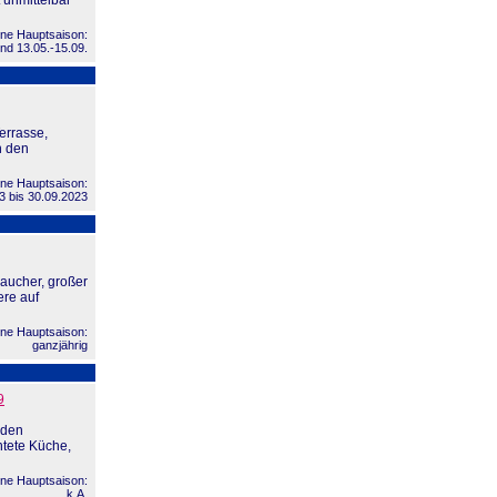
 unmittelbar
ne Hauptsaison:
nd 13.05.-15.09.
errasse,
h den
ne Hauptsaison:
3 bis 30.09.2023
aucher, großer
ere auf
ne Hauptsaison:
ganzjährig
9
 den
htete Küche,
ne Hauptsaison:
k.A.