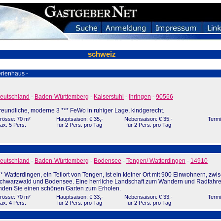
schweiz
rienhaus -
eutschland
-
Baden-Württemberg
-
Kaiserstuhl
-
Ihringen
-
90566
reundliche, moderne 3 *** FeWo in ruhiger Lage, kindgerecht.
rösse: 70 m²
Hauptsaison: € 35,-
Nebensaison: € 35,-
Termi
ax. 5 Pers.
für 2 Pers. pro Tag
für 2 Pers. pro Tag
eutschland
-
Baden-Württemberg
-
Bodensee
-
Tengen/ Watterdingen
-
14910
** Watterdingen, ein Teilort von Tengen, ist ein kleiner Ort mit 900 Einwohnern, zwi
chwarzwald und Bodensee. Eine herrliche Landschaft zum Wandern und Radfahre
inden Sie einen schönen Garten zum Erholen.
rösse: 70 m²
Hauptsaison: € 33,-
Nebensaison: € 33,-
Termi
ax. 4 Pers.
für 2 Pers. pro Tag
für 2 Pers. pro Tag