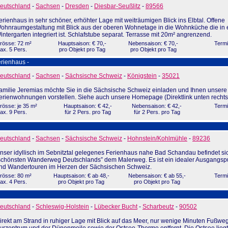
eutschland
-
Sachsen
-
Dresden
-
Diesbar-Seußlitz
-
89566
erienhaus in sehr schöner, erhöhter Lage mit weiträumigen Blick ins Elbtal. Offene
ohnraumgestaltung mit Blick aus der oberen Wohnetage in die Wohnküche die in
intergarten integriert ist. Schlafstube separat. Terrasse mit 20m² angrenzend.
rösse: 72 m²
Hauptsaison: € 70,-
Nebensaison: € 70,-
Termi
ax. 5 Pers.
pro Objekt pro Tag
pro Objekt pro Tag
rienhaus -
eutschland
-
Sachsen
-
Sächsische Schweiz
-
Königstein
-
35021
amilie Jeremias möchte Sie in die Sächsische Schweiz einladen und Ihnen unsere
erienwohnungen vorstellen. Siehe auch unsere Homepage (Direktlink unten rechts
rösse: je 35 m²
Hauptsaison: € 42,-
Nebensaison: € 42,-
Termi
ax. 9 Pers.
für 2 Pers. pro Tag
für 2 Pers. pro Tag
eutschland
-
Sachsen
-
Sächsische Schweiz
-
Hohnstein/Kohlmühle
-
89236
nser idyllisch im Sebnitztal gelegenes Ferienhaus nahe Bad Schandau befindet sic
schönsten Wanderweg Deutschlands” dem Malerweg. Es ist ein idealer Ausgangspu
nd Wandertouren im Herzen der Sächsischen Schweiz.
rösse: 80 m²
Hauptsaison: € ab 48,-
Nebensaison: € ab 55,-
Termi
ax. 4 Pers.
pro Objekt pro Tag
pro Objekt pro Tag
eutschland
-
Schleswig-Holstein
-
Lübecker Bucht
-
Scharbeutz
-
90502
irekt am Strand in ruhiger Lage mit Blick auf das Meer, nur wenige Minuten Fußwe