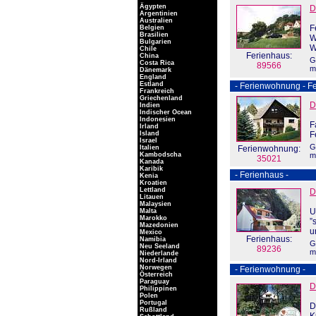
Ägypten
D
Argentinien
Australien
F
Belgien
Brasilien
W
Bulgarien
W
Chile
Ferienhaus:
China
G
Costa Rica
89566
m
Dänemark
England
Estland
- Ferienwohnung - Fe
Frankreich
Griechenland
D
Indien
Indischer Ocean
Indonesien
F
Irland
Island
F
Israel
G
Italien
Ferienwohnung:
Kambodscha
m
35021
Kanada
Karibik
- Ferienhaus -
Kenia
Kroatien
Lettland
D
Litauen
Malaysien
U
Malta
Marokko
”
Mazedonien
u
Mexico
Ferienhaus:
Namibia
G
Neu Seeland
89236
m
Niederlande
Nord-Irland
Norwegen
- Ferienwohnung -
Österreich
Paraguay
D
Philippinen
Polen
Portugal
D
Rußland