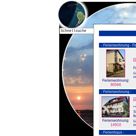
- Ferienwohnung - Fe
D
F
G
m
Ferienwohnung:
90566
- Ferienwohnung -
D
*
S
f
Ferienwohnung:
G
14910
m
- Ferienhaus -