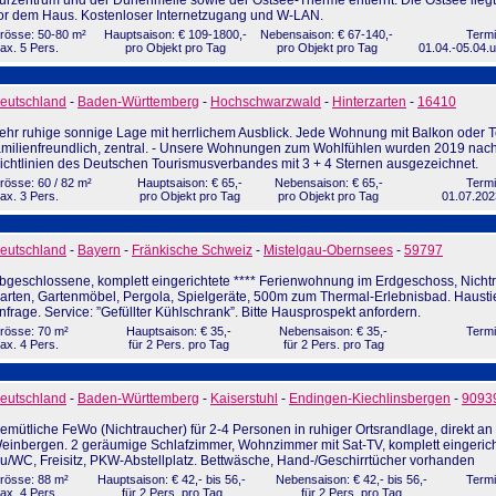
urzentrum und der Dünenmeile sowie der Ostsee-Therme entfernt. Die Ostsee liegt
or dem Haus. Kostenloser Internetzugang und W-LAN.
rösse: 50-80 m²
Hauptsaison: € 109-1800,-
Nebensaison: € 67-140,-
Termi
ax. 5 Pers.
pro Objekt pro Tag
pro Objekt pro Tag
01.04.-05.04.u
eutschland
-
Baden-Württemberg
-
Hochschwarzwald
-
Hinterzarten
-
16410
ehr ruhige sonnige Lage mit herrlichem Ausblick. Jede Wohnung mit Balkon oder T
amilienfreundlich, zentral. - Unsere Wohnungen zum Wohlfühlen wurden 2019 nac
ichtlinien des Deutschen Tourismusverbandes mit 3 + 4 Sternen ausgezeichnet.
rösse: 60 / 82 m²
Hauptsaison: € 65,-
Nebensaison: € 65,-
Termi
ax. 3 Pers.
pro Objekt pro Tag
pro Objekt pro Tag
01.07.202
eutschland
-
Bayern
-
Fränkische Schweiz
-
Mistelgau-Obernsees
-
59797
bgeschlossene, komplett eingerichtete **** Ferienwohnung im Erdgeschoss, Nichtr
arten, Gartenmöbel, Pergola, Spielgeräte, 500m zum Thermal-Erlebnisbad. Hausti
nfrage. Service: ”Gefüllter Kühlschrank”. Bitte Hausprospekt anfordern.
rösse: 70 m²
Hauptsaison: € 35,-
Nebensaison: € 35,-
Termi
ax. 4 Pers.
für 2 Pers. pro Tag
für 2 Pers. pro Tag
eutschland
-
Baden-Württemberg
-
Kaiserstuhl
-
Endingen-Kiechlinsbergen
-
9093
emütliche FeWo (Nichtraucher) für 2-4 Personen in ruhiger Ortsrandlage, direkt an
einbergen. 2 geräumige Schlafzimmer, Wohnzimmer mit Sat-TV, komplett eingeric
u/WC, Freisitz, PKW-Abstellplatz. Bettwäsche, Hand-/Geschirrtücher vorhanden
rösse: 88 m²
Hauptsaison: € 42,- bis 56,-
Nebensaison: € 42,- bis 56,-
Termi
ax. 4 Pers.
für 2 Pers. pro Tag
für 2 Pers. pro Tag