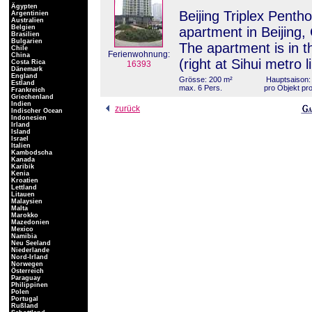
Ägypten
Beijing Triplex Penth
Argentinien
Australien
Belgien
apartment in Beijing, 
Brasilien
Bulgarien
The apartment is in th
Chile
Ferienwohnung:
China
(right at Sihui metro l
Costa Rica
16393
Dänemark
England
Grösse: 200 m²
Hauptsaison: 
Estland
max. 6 Pers.
pro Objekt p
Frankreich
Griechenland
Indien
zurück
Indischer Ocean
Indonesien
Irland
Island
Israel
Italien
Kambodscha
Kanada
Karibik
Kenia
Kroatien
Lettland
Litauen
Malaysien
Malta
Marokko
Mazedonien
Mexico
Namibia
Neu Seeland
Niederlande
Nord-Irland
Norwegen
Österreich
Paraguay
Philippinen
Polen
Portugal
Rußland