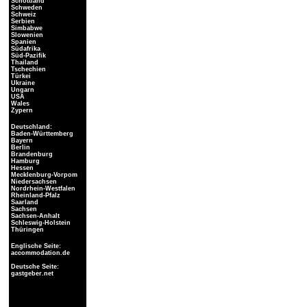
Schottland
Schweden
Schweiz
Serbien
Simbabwe
Slowenien
Spanien
Südafrika
Süd-Pazifik
Thailand
Tschechien
Türkei
Ukraine
Ungarn
USA
Wales
Zypern
Deutschland:
Baden-Württemberg
Bayern
Berlin
Brandenburg
Hamburg
Hessen
Mecklenburg-Vorpom
Niedersachsen
Nordrhein-Westfalen
Rheinland-Pfalz
Saarland
Sachsen
Sachsen-Anhalt
Schleswig-Holstein
Thüringen
Englische Seite:
accommodation.de
Deutsche Seite:
gastgeber.net