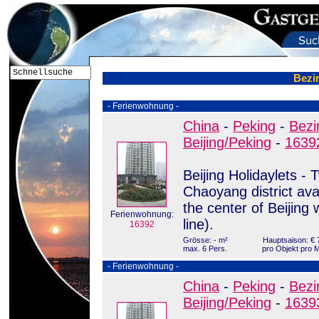
Bezi
- Ferienwohnung -
China
-
Peking
-
Bezi
Beijing/Peking
-
1639
Beijing Holidaylets - 
Chaoyang district avai
the center of Beijing 
Ferienwohnung:
line).
16392
Grösse: - m²
Hauptsaison: € 
max. 6 Pers.
pro Objekt pro 
- Ferienwohnung -
China
-
Peking
-
Bezi
Beijing/Peking
-
1639