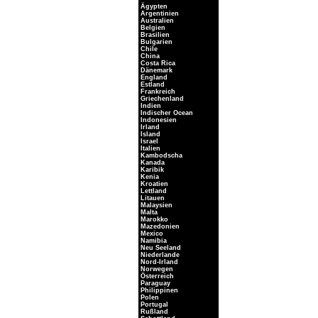
Ägypten
Argentinien
Australien
Belgien
Brasilien
Bulgarien
Chile
China
Costa Rica
Dänemark
England
Estland
Frankreich
Griechenland
Indien
Indischer Ocean
Indonesien
Irland
Island
Israel
Italien
Kambodscha
Kanada
Karibik
Kenia
Kroatien
Lettland
Litauen
Malaysien
Malta
Marokko
Mazedonien
Mexico
Namibia
Neu Seeland
Niederlande
Nord-Irland
Norwegen
Österreich
Paraguay
Philippinen
Polen
Portugal
Rußland