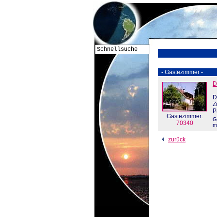
- Gästezimmer -
D
D
Z
P
Gästezimmer:
G
70340
m
zurück