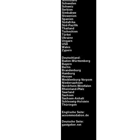
Schottland
Schweden
Schweiz
Serbien
Simbabwe
Slowenien
Spanien
Südafrika
Süd-Pazifik
Thailand
Tschechien
Türkei
Ukraine
Ungarn
USA
Wales
Zypern
Deutschland:
Baden-Württemberg
Bayern
Berlin
Brandenburg
Hamburg
Hessen
Mecklenburg-Vorpom
Niedersachsen
Nordrhein-Westfalen
Rheinland-Pfalz
Saarland
Sachsen
Sachsen-Anhalt
Schleswig-Holstein
Thüringen
Englische Seite:
accommodation.de
Deutsche Seite:
gastgeber.net