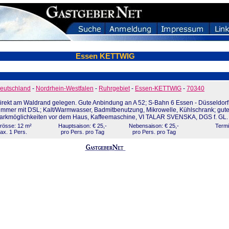
Essen KETTWIG
eutschland
-
Nordrhein-Westfalen
-
Ruhrgebiet
-
Essen-KETTWIG
-
70340
irekt am Waldrand gelegen. Gute Anbindung an A 52; S-Bahn 6 Essen - Düsseldorf 
immer mit DSL; Kalt/Warmwasser, Badmitbenutzung, Mikrowelle, Kühlschrank; gut
arkmöglichkeiten vor dem Haus, Kaffeemaschine, VI TALAR SVENSKA, DGS f. GL.
rösse: 12 m²
Hauptsaison: € 25,-
Nebensaison: € 25,-
Termi
ax. 1 Pers.
pro Pers. pro Tag
pro Pers. pro Tag