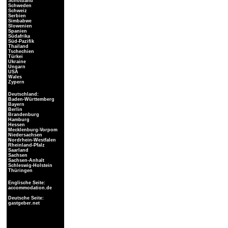
Schottland
Schweden
Schweiz
Serbien
Simbabwe
Slowenien
Spanien
Südafrika
Süd-Pazifik
Thailand
Tschechien
Türkei
Ukraine
Ungarn
USA
Wales
Zypern
Deutschland:
Baden-Württemberg
Bayern
Berlin
Brandenburg
Hamburg
Hessen
Mecklenburg-Vorpom
Niedersachsen
Nordrhein-Westfalen
Rheinland-Pfalz
Saarland
Sachsen
Sachsen-Anhalt
Schleswig-Holstein
Thüringen
Englische Seite:
accommodation.de
Deutsche Seite:
gastgeber.net