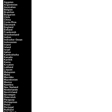
Ägypten
Argentinien
Australien
Belgien
Brasilien
Bulgarien
Chile
China
Costa Rica
Dänemark
England
Estland
Frankreich
Griechenland
Indien
Indischer Ocean
Indonesien
Irland
Island
Israel
Italien
Kambodscha
Kanada
Karibik
Kenia
Kroatien
Lettland
Litauen
Malaysien
Malta
Marokko
Mazedonien
Mexico
Namibia
Neu Seeland
Niederlande
Nord-Irland
Norwegen
Österreich
Paraguay
Philippinen
Polen
Portugal
Rußland