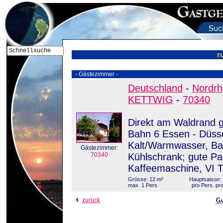
r
- Gästezimmer -
Deutschland
-
Nordrh
KETTWIG
-
70340
Direkt am Waldrand g
Bahn 6 Essen - Düsse
Kalt/Warmwasser, Ba
Gästezimmer:
70340
Kühlschrank; gute Pa
Kaffeemaschine, VI
Grösse: 12 m²
Hauptsaison: 
max. 1 Pers.
pro Pers. pr
zurück