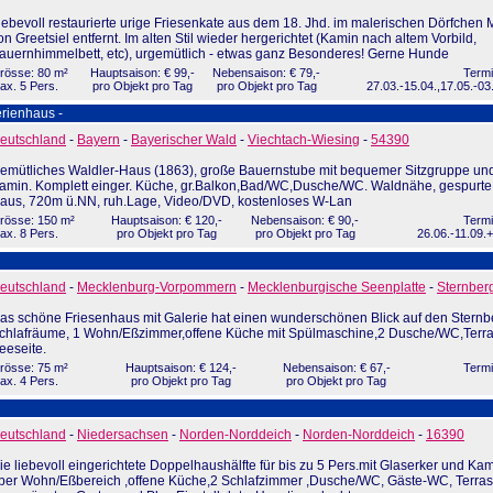
iebevoll restaurierte urige Friesenkate aus dem 18. Jhd. im malerischen Dörfchen 
on Greetsiel entfernt. Im alten Stil wieder hergerichtet (Kamin nach altem Vorbild,
auernhimmelbett, etc), urgemütlich - etwas ganz Besonderes! Gerne Hunde
rösse: 80 m²
Hauptsaison: € 99,-
Nebensaison: € 79,-
Termi
ax. 5 Pers.
pro Objekt pro Tag
pro Objekt pro Tag
27.03.-15.04.,17.05.-03
rienhaus -
eutschland
-
Bayern
-
Bayerischer Wald
-
Viechtach-Wiesing
-
54390
emütliches Waldler-Haus (1863), große Bauernstube mit bequemer Sitzgruppe un
amin. Komplett einger. Küche, gr.Balkon,Bad/WC,Dusche/WC. Waldnähe, gespurt
aus, 720m ü.NN, ruh.Lage, Video/DVD, kostenloses W-Lan
rösse: 150 m²
Hauptsaison: € 120,-
Nebensaison: € 90,-
Termi
ax. 8 Pers.
pro Objekt pro Tag
pro Objekt pro Tag
26.06.-11.09.
eutschland
-
Mecklenburg-Vorpommern
-
Mecklenburgische Seenplatte
-
Sternber
as schöne Friesenhaus mit Galerie hat einen wunderschönen Blick auf den Sternb
chlafräume, 1 Wohn/Eßzimmer,offene Küche mit Spülmaschine,2 Dusche/WC,Terra
eeseite.
rösse: 75 m²
Hauptsaison: € 124,-
Nebensaison: € 67,-
Termi
ax. 4 Pers.
pro Objekt pro Tag
pro Objekt pro Tag
eutschland
-
Niedersachsen
-
Norden-Norddeich
-
Norden-Norddeich
-
16390
ie liebevoll eingerichtete Doppelhaushälfte für bis zu 5 Pers.mit Glaserker und Kam
ber Wohn/Eßbereich ,offene Küche,2 Schlafzimmer ,Dusche/WC, Gäste-WC, Terras