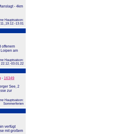
Manslagt - 4km
ne Hauptsaison:
.11.,19.12.-13.01
d offenem
e Loipen am
ne Hauptsaison:
+ 22.12.-03.01.22
g
-
16349
erger See, 2
sse zur
ne Hauptsaison:
Sommerferien
in verfügt
se mit großem