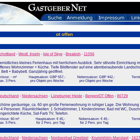
ot offen
chottland
-
Westl. Inseln
-
Isle of Skye
-
Breakish
-
11056
emütliches kleines Ferienhaus mit herrlichem Ausblick. Sehr stilvolle Einrichtung m
ffenes Wohnzimmer + Küche. Tiefe Bildfenster auf eine atemberaubende Landscha
. Bett + Babybett. Ganzjährig geöffnet.
rösse: - m²
Hauptsaison: GBP 557,-
Nebensaison: GBP 442,-
Termi
ax. 3 Pers.
pro Objekt pro Woche
pro Objekt pro Woche
eutschland
-
Niedersachsen
-
Lüneburger Heide
-
Bergen/OT Offen
-
90729
chöne geräumige, ca. 60 qm große Ferienwohnung in ruhiger Lage. Die Wohnung bi
-4 Personen. Räumlichkeiten: 1 Schlafzimmer, 1 Kinderzimmer, Bad mit WC, Dusch
ingerichtete Küche, Sat-Farb TV, Telefon.
rösse: 60 m²
Hauptsaison: € 45,-
Nebensaison: € 45,-
Termi
ax. 5 Pers.
für 2 Pers. pro Tag
für 2 Pers. pro Tag
eutschland
-
Niedersachsen
-
Nordseebad Greetsiel
-
Krummhörn-Manslagt
-
162