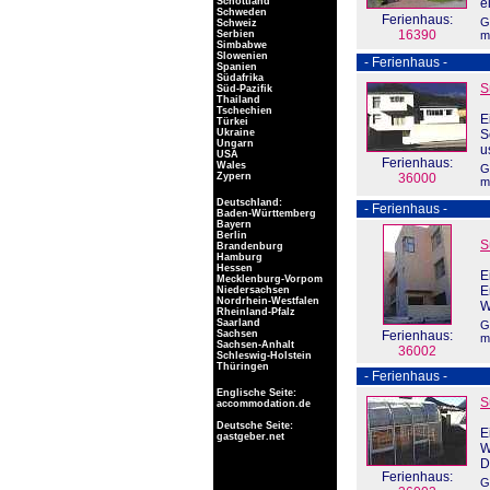
Schottland
e
Schweden
Ferienhaus:
G
Schweiz
16390
Serbien
m
Simbabwe
Slowenien
- Ferienhaus -
Spanien
Südafrika
S
Süd-Pazifik
Thailand
Tschechien
E
Türkei
Ukraine
S
Ungarn
u
USA
Ferienhaus:
Wales
G
Zypern
36000
m
Deutschland:
- Ferienhaus -
Baden-Württemberg
Bayern
Berlin
S
Brandenburg
Hamburg
Hessen
E
Mecklenburg-Vorpom
E
Niedersachsen
Nordrhein-Westfalen
W
Rheinland-Pfalz
Saarland
G
Sachsen
Ferienhaus:
m
Sachsen-Anhalt
36002
Schleswig-Holstein
Thüringen
- Ferienhaus -
Englische Seite:
S
accommodation.de
Deutsche Seite:
E
gastgeber.net
W
D
Ferienhaus:
G