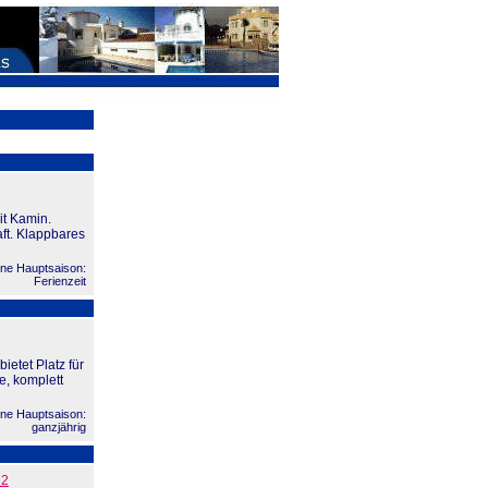
it Kamin.
ft. Klappbares
ne Hauptsaison:
Ferienzeit
etet Platz für
e, komplett
ne Hauptsaison:
ganzjährig
72