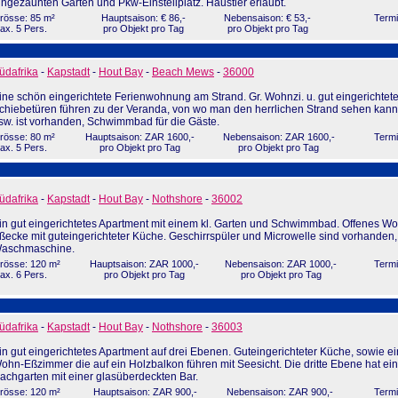
ingezäunten Garten und Pkw-Einstellplatz. Haustier erlaubt.
rösse: 85 m²
Hauptsaison: € 86,-
Nebensaison: € 53,-
Termi
ax. 5 Pers.
pro Objekt pro Tag
pro Objekt pro Tag
üdafrika
-
Kapstadt
-
Hout Bay
-
Beach Mews
-
36000
ine schön eingerichtete Ferienwohnung am Strand. Gr. Wohnzi. u. gut eingerichtet
chiebetüren führen zu der Veranda, von wo man den herrlichen Strand sehen kann.
sw. ist vorhanden, Schwimmbad für die Gäste.
rösse: 80 m²
Hauptsaison: ZAR 1600,-
Nebensaison: ZAR 1600,-
Termi
ax. 5 Pers.
pro Objekt pro Tag
pro Objekt pro Tag
üdafrika
-
Kapstadt
-
Hout Bay
-
Nothshore
-
36002
in gut eingerichtetes Apartment mit einem kl. Garten und Schwimmbad. Offenes W
ßecke mit guteingerichteter Küche. Geschirrspüler und Microwelle sind vorhanden
aschmaschine.
rösse: 120 m²
Hauptsaison: ZAR 1000,-
Nebensaison: ZAR 1000,-
Termi
ax. 6 Pers.
pro Objekt pro Tag
pro Objekt pro Tag
üdafrika
-
Kapstadt
-
Hout Bay
-
Nothshore
-
36003
in gut eingerichtetes Apartment auf drei Ebenen. Guteingerichteter Küche, sowie ei
ohn-Eßzimmer die auf ein Holzbalkon führen mit Seesicht. Die dritte Ebene hat ei
achgarten mit einer glasüberdeckten Bar.
rösse: 120 m²
Hauptsaison: ZAR 900,-
Nebensaison: ZAR 900,-
Termi