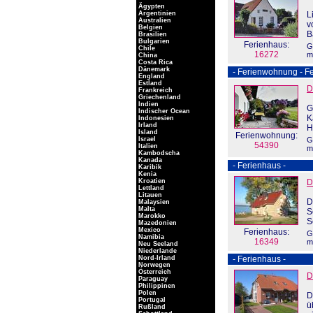
Ägypten
Argentinien
L
Australien
v
Belgien
B
Brasilien
Bulgarien
Ferienhaus:
G
Chile
16272
m
China
Costa Rica
Dänemark
- Ferienwohnung - Fe
England
Estland
D
Frankreich
Griechenland
Indien
G
Indischer Ocean
K
Indonesien
Irland
H
Island
Ferienwohnung:
Israel
G
54390
Italien
m
Kambodscha
Kanada
- Ferienhaus -
Karibik
Kenia
Kroatien
D
Lettland
Litauen
D
Malaysien
Malta
S
Marokko
S
Mazedonien
Mexico
Ferienhaus:
G
Namibia
16349
m
Neu Seeland
Niederlande
Nord-Irland
- Ferienhaus -
Norwegen
Österreich
D
Paraguay
Philippinen
Polen
D
Portugal
ü
Rußland