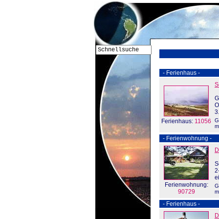
- Ferienhaus -
S
G
O
3
G
Ferienhaus:
11056
m
- Ferienwohnung -
D
S
2
e
Ferienwohnung:
G
90729
m
- Ferienhaus -
D