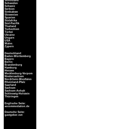
Schottland
Schweden
Schweiz
Serbien
Simbabwe
Slowenien
Spanien
Südafrika
Süd-Pazifik
Thailand
Tschechien
Türkei
Ukraine
Ungarn
USA
Wales
Zypern
Deutschland:
Baden-Württemberg
Bayern
Berlin
Brandenburg
Hamburg
Hessen
Mecklenburg-Vorpom
Niedersachsen
Nordrhein-Westfalen
Rheinland-Pfalz
Saarland
Sachsen
Sachsen-Anhalt
Schleswig-Holstein
Thüringen
Englische Seite:
accommodation.de
Deutsche Seite:
gastgeber.net