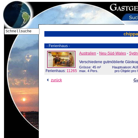
chippa
- Ferienhaus -
Australien
-
Neu-Süd-Wales
-
Sydn
Verschiedene gutmöblierte Gäste
Grösse: 45 m²
Hauptsaison: AU
Ferienhaus:
11265
max. 4 Pers.
pro Objekt pro
zurück