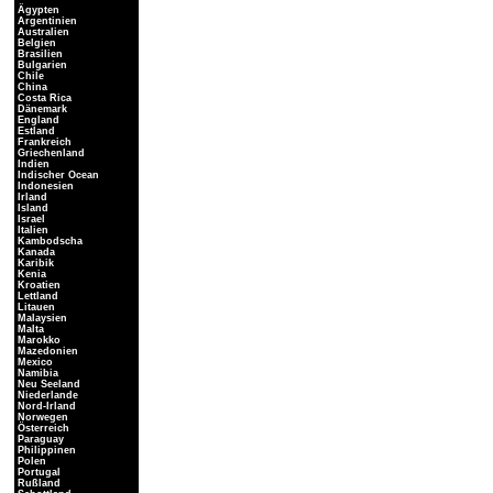
Ägypten
Argentinien
Australien
Belgien
Brasilien
Bulgarien
Chile
China
Costa Rica
Dänemark
England
Estland
Frankreich
Griechenland
Indien
Indischer Ocean
Indonesien
Irland
Island
Israel
Italien
Kambodscha
Kanada
Karibik
Kenia
Kroatien
Lettland
Litauen
Malaysien
Malta
Marokko
Mazedonien
Mexico
Namibia
Neu Seeland
Niederlande
Nord-Irland
Norwegen
Österreich
Paraguay
Philippinen
Polen
Portugal
Rußland