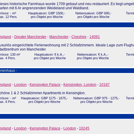
ieses historische Farmhaus wurde 1709 gebaut und neu restauriert. Es liegt umge
arten mit 6 Ar angrenzenden Weideland und Waldland.
rösse: - m²
Hauptsaison: GBP 1500,-
Nebensaison: GBP 690,-
Termi
ax. 12 Pers.
pro Objekt pro Woche
pro Objekt pro Woche
ngland
-
Greater Manchester
-
Manchester
-
Cheshire
-
14091
uxuriös eingerichtete Ferienwohnung mit 2 Schlafzimmern. Ideale Lage zum Flugha
tadtzentrum von Manchester.
rösse: 130 m²
Hauptsaison: € k.A.,-
Nebensaison: € k.A.,-
Termi
ax. 4 Pers.
pro Objekt pro Woche
pro Objekt pro Woche
rienhaus -
ngland
-
London
-
Kensington Palace
-
Kensington, London
-
10187
chöne 1 & 2 Schlafzimmer Apartments in Kensington.
rösse: - m²
Hauptsaison: GBP 1175 - 1675,-
Nebensaison: GBP 975 - 1275,-
Termi
ax. 6 Pers.
pro Objekt pro Woche
pro Objekt pro Woche
ngland
-
London
-
Kensington Palace
-
London
-
10245