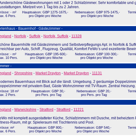
underschöne Gästewohnungen mit 1 oder 2 Schlafzimmer. Sehr komfortable und 
usstattungen. Mietzeit von 1 Tag bis zu 2 Jahren.
rösse: - m²
Hauptsaison: GBP 1275-1675,-
Nebensaison: GBP 975-1475,-
Termi
ax. 6 Pers.
pro Objekt pro Woche
pro Objekt pro Woche
rienhaus - Bauernhof - Gästezimmer -
ngland
-
Norfolk
-
Suffolk
-
Norfolk, Suffolk
-
11328
chöne Bauernhöfe mit Gästezimmern und Selbstverpflegungs Apt. in Norfolk & Suffo
rreichbar per Auto, Schiff , Flugzeug. Qualität, Komfort FeWo’s und exzellente Bewi
rösse: - m²
Hauptsaison: GBP 195-600,-
Nebensaison: GBP 100-300,-
Termi
ax. 10 Pers.
pro Objekt pro Woche
pro Objekt pro Woche
immer -
ngland
-
Shropshire
-
Market Drayton
-
Market Drayton
-
11131
odernes Bauernhaus mit Blick auf die ländl. Umgebung, 2 geräumige Doppelzimme
oppelzimmer mit privatem Bad, Gäste Wohnzimmer mit TV-Raum. Zentral Heizung.
rösse: 18 m²
Hauptsaison: GBP 30,-
Nebensaison: GBP 20,-
Termi
ax. 2 Pers.
pro Pers. pro Tag
pro Pers. pro Tag
ngland
-
Warwickshire
-
Stratford
-
Stratford
-
11221
eWo mit komplett ausgestatteter Küche, Schlafzimmern mit Dusche, mit beheiztem P
itness-Raum, mit gr. Spieleraum mit Tischtennis und Pool.
rösse: m²
Hauptsaison: GBP 800,-
Nebensaison: GBP 540,-
Termi
ax. 6 Pers.
pro Objekt pro Woche
pro Objekt pro Woche