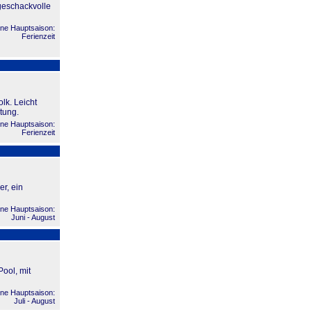
geschackvolle
ne Hauptsaison:
Ferienzeit
lk. Leicht
rtung.
ne Hauptsaison:
Ferienzeit
r, ein
ne Hauptsaison:
Juni - August
ool, mit
ne Hauptsaison:
Juli - August