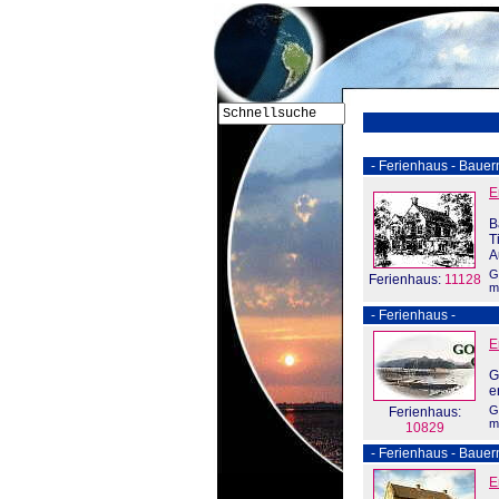
- Ferienhaus - Bauer
E
B
T
A
G
Ferienhaus:
11128
m
- Ferienhaus -
E
G
e
G
Ferienhaus:
m
10829
- Ferienhaus - Bauern
E