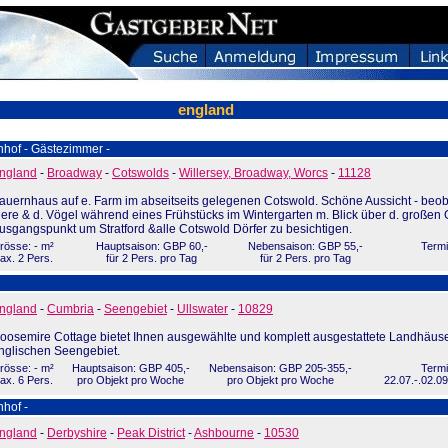
england
nhof - Gästezimmer -
ngland
-
Broadway
-
Cotswolds
-
Willersey, Broadway, Worcs
-
11128
auernhaus auf e. Farm im abseitseits gelegenen Cotswold. Schöne Aussicht - beo
iere & d. Vögel während eines Frühstücks im Wintergarten m. Blick über d. großen 
usgangspunkt um Stratford &alle Cotswold Dörfer zu besichtigen.
rösse: - m²
Hauptsaison: GBP 60,-
Nebensaison: GBP 55,-
Termi
ax. 2 Pers.
für 2 Pers. pro Tag
für 2 Pers. pro Tag
ngland
-
Cumbria
-
Seengebiet
-
Ullswater
-
10829
oosemire Cottage bietet Ihnen ausgewählte und komplett ausgestattete Landhäuse
nglischen Seengebiet.
rösse: - m²
Hauptsaison: GBP 405,-
Nebensaison: GBP 205-355,-
Termi
ax. 6 Pers.
pro Objekt pro Woche
pro Objekt pro Woche
22.07.-.02.09
hof -
ngland
-
Derbyshire
-
Peak District
-
Ashbourne
-
10530