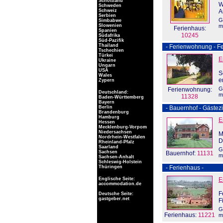
Schottland
W
Schweden
Schweiz
A
Serbien
G
Simbabwe
Slowenien
m
Ferienhaus:
Spanien
10245
Südafrika
Süd-Pazifik
Thailand
- Ferienwohnung - Fe
Tschechien
Türkei
E
Ukraine
Ungarn
USA
S
Wales
e
Zypern
G
Ferienwohnung:
Deutschland:
m
11328
Baden-Württemberg
Bayern
Berlin
- Bauernhof - Gästez
Brandenburg
Hamburg
E
Hessen
Mecklenburg-Vorpom
Niedersachsen
M
Nordrhein-Westfalen
D
Rheinland-Pfalz
Saarland
G
Sachsen
Bauernhof:
11131
m
Sachsen-Anhalt
Schleswig-Holstein
Thüringen
- Ferienhaus -
Englische Seite:
E
accommodation.de
F
Deutsche Seite:
gastgeber.net
F
G
Ferienhaus:
11221
m