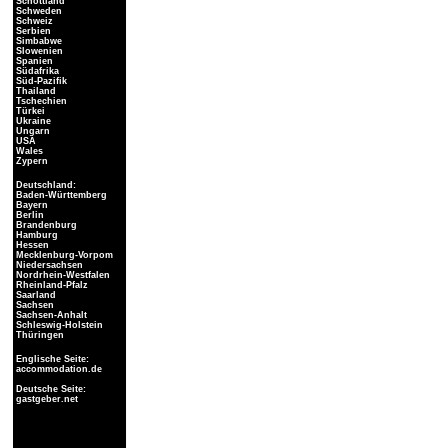
Schottland
Schweden
Schweiz
Serbien
Simbabwe
Slowenien
Spanien
Südafrika
Süd-Pazifik
Thailand
Tschechien
Türkei
Ukraine
Ungarn
USA
Wales
Zypern
Deutschland:
Baden-Württemberg
Bayern
Berlin
Brandenburg
Hamburg
Hessen
Mecklenburg-Vorpom
Niedersachsen
Nordrhein-Westfalen
Rheinland-Pfalz
Saarland
Sachsen
Sachsen-Anhalt
Schleswig-Holstein
Thüringen
Englische Seite:
accommodation.de
Deutsche Seite:
gastgeber.net