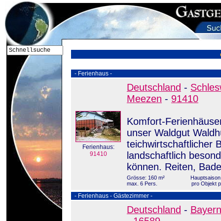
- Ferienhaus -
Deutschland
-
Schles
Meezen
-
91410
Komfort-Ferienhäuser
unser Waldgut Waldhü
teichwirtschaftlicher 
Ferienhaus:
landschaftlich beson
91410
können. Reiten, Bade
Grösse: 160 m²
Hauptsaison:
max. 6 Pers.
pro Objekt 
- Ferienhaus - Gästezimmer -
Deutschland
-
Bayer