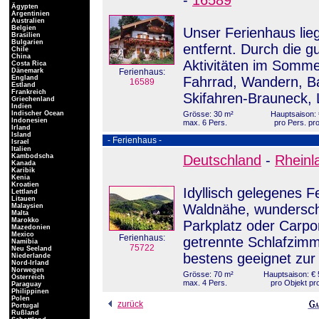
-
16589
Ägypten
Argentinien
Australien
Belgien
Unser Ferienhaus lie
Brasilien
Bulgarien
entfernt. Durch die g
Chile
China
Aktivitäten im Somme
Costa Rica
Dänemark
Ferienhaus:
England
Fahrrad, Wandern, B
16589
Estland
Frankreich
Skifahren-Brauneck, 
Griechenland
Indien
Indischer Ocean
Grösse: 30 m²
Hauptsaison: 
Indonesien
max. 6 Pers.
pro Pers. pr
Irland
Island
- Ferienhaus -
Israel
Italien
Kambodscha
Deutschland
-
Rheinl
Kanada
Karibik
Kenia
Kroatien
Idyllisch gelegenes 
Lettland
Litauen
Waldnähe, wundersch
Malaysien
Malta
Marokko
Parkplatz oder Carpo
Mazedonien
Mexico
Ferienhaus:
getrennte Schlafzim
Namibia
75722
Neu Seeland
bestens geeignet zur
Niederlande
Nord-Irland
Norwegen
Grösse: 70 m²
Hauptsaison: € 
Österreich
max. 4 Pers.
pro Objekt pr
Paraguay
Philippinen
Polen
zurück
Portugal
Rußland