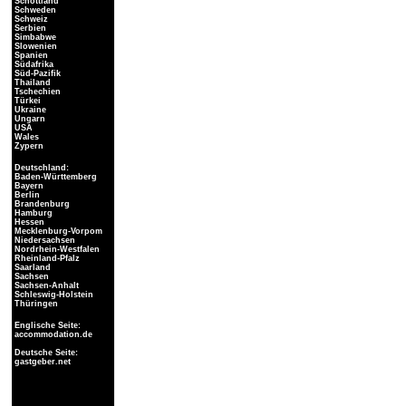
Schottland
Schweden
Schweiz
Serbien
Simbabwe
Slowenien
Spanien
Südafrika
Süd-Pazifik
Thailand
Tschechien
Türkei
Ukraine
Ungarn
USA
Wales
Zypern
Deutschland:
Baden-Württemberg
Bayern
Berlin
Brandenburg
Hamburg
Hessen
Mecklenburg-Vorpom
Niedersachsen
Nordrhein-Westfalen
Rheinland-Pfalz
Saarland
Sachsen
Sachsen-Anhalt
Schleswig-Holstein
Thüringen
Englische Seite:
accommodation.de
Deutsche Seite:
gastgeber.net