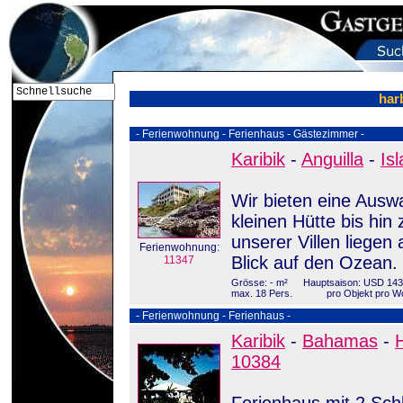
har
- Ferienwohnung - Ferienhaus - Gästezimmer -
Karibik
-
Anguilla
-
Is
Wir bieten eine Ausw
kleinen Hütte bis hin
unserer Villen liegen
Ferienwohnung:
Blick auf den Ozean. 
11347
Grösse: - m²
Hauptsaison: USD 143
max. 18 Pers.
pro Objekt pro 
- Ferienwohnung - Ferienhaus -
Karibik
-
Bahamas
-
10384