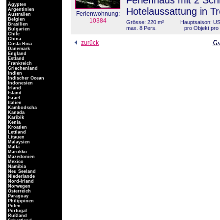
Ferienhaus mit 2 Sch
Ägypten
Hotelaussattung in Tr
Argentinien
Ferienwohnung:
Australien
Belgien
10384
Grösse: 220 m²
Hauptsaison: US
Brasilien
max. 8 Pers.
pro Objekt pr
Bulgarien
Chile
China
zurück
Costa Rica
Dänemark
England
Estland
Frankreich
Griechenland
Indien
Indischer Ocean
Indonesien
Irland
Island
Israel
Italien
Kambodscha
Kanada
Karibik
Kenia
Kroatien
Lettland
Litauen
Malaysien
Malta
Marokko
Mazedonien
Mexico
Namibia
Neu Seeland
Niederlande
Nord-Irland
Norwegen
Österreich
Paraguay
Philippinen
Polen
Portugal
Rußland