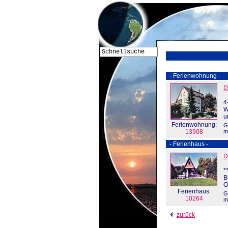
- Ferienwohnung -
D
4
W
u
Ferienwohnung:
G
13908
m
- Ferienhaus -
D
*
B
O
Ferienhaus:
G
10264
m
zurück