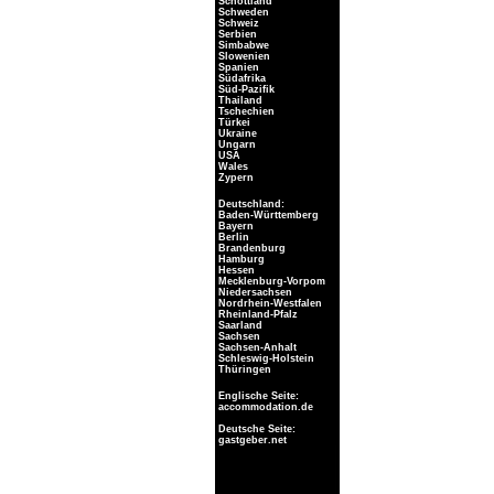
Schottland
Schweden
Schweiz
Serbien
Simbabwe
Slowenien
Spanien
Südafrika
Süd-Pazifik
Thailand
Tschechien
Türkei
Ukraine
Ungarn
USA
Wales
Zypern
Deutschland:
Baden-Württemberg
Bayern
Berlin
Brandenburg
Hamburg
Hessen
Mecklenburg-Vorpom
Niedersachsen
Nordrhein-Westfalen
Rheinland-Pfalz
Saarland
Sachsen
Sachsen-Anhalt
Schleswig-Holstein
Thüringen
Englische Seite:
accommodation.de
Deutsche Seite:
gastgeber.net