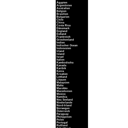
Ägypten
Argentinien
Australien
Belgien
Brasilien
Bulgarien
Chile
China
Costa Rica
Dänemark
England
Estland
Frankreich
Griechenland
Indien
Indischer Ocean
Indonesien
Irland
Island
Israel
Italien
Kambodscha
Kanada
Karibik
Kenia
Kroatien
Lettland
Litauen
Malaysien
Malta
Marokko
Mazedonien
Mexico
Namibia
Neu Seeland
Niederlande
Nord-Irland
Norwegen
Österreich
Paraguay
Philippinen
Polen
Portugal
Rußland