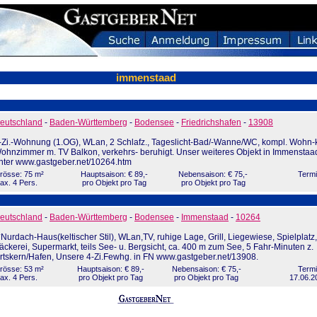
immenstaad
eutschland
-
Baden-Württemberg
-
Bodensee
-
Friedrichshafen
-
13908
-Zi.-Wohnung (1.OG), WLan, 2 Schlafz., Tageslicht-Bad/-Wanne/WC, kompl. Wohn-
ohnzimmer m. TV Balkon, verkehrs- beruhigt. Unser weiteres Objekt in Immensta
nter www.gastgeber.net/10264.htm
rösse: 75 m²
Hauptsaison: € 89,-
Nebensaison: € 75,-
Termi
ax. 4 Pers.
pro Objekt pro Tag
pro Objekt pro Tag
eutschland
-
Baden-Württemberg
-
Bodensee
-
Immenstaad
-
10264
*Nurdach-Haus(keltischer Stil), WLan,TV, ruhige Lage, Grill, Liegewiese, Spielplatz,
äckerei, Supermarkt, teils See- u. Bergsicht, ca. 400 m zum See, 5 Fahr-Minuten z.
rtskern/Hafen, Unsere 4-Zi.Fewhg. in FN www.gastgeber.net/13908.
rösse: 53 m²
Hauptsaison: € 89,-
Nebensaison: € 75,-
Termi
ax. 4 Pers.
pro Objekt pro Tag
pro Objekt pro Tag
17.06.2