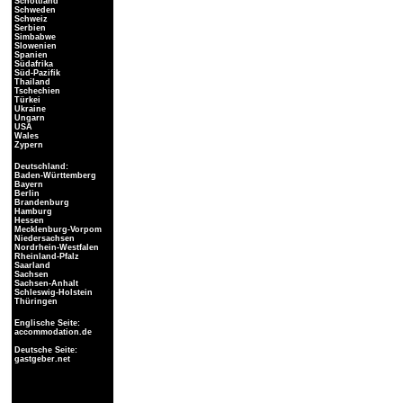
Schottland
Schweden
Schweiz
Serbien
Simbabwe
Slowenien
Spanien
Südafrika
Süd-Pazifik
Thailand
Tschechien
Türkei
Ukraine
Ungarn
USA
Wales
Zypern
Deutschland:
Baden-Württemberg
Bayern
Berlin
Brandenburg
Hamburg
Hessen
Mecklenburg-Vorpom
Niedersachsen
Nordrhein-Westfalen
Rheinland-Pfalz
Saarland
Sachsen
Sachsen-Anhalt
Schleswig-Holstein
Thüringen
Englische Seite:
accommodation.de
Deutsche Seite:
gastgeber.net