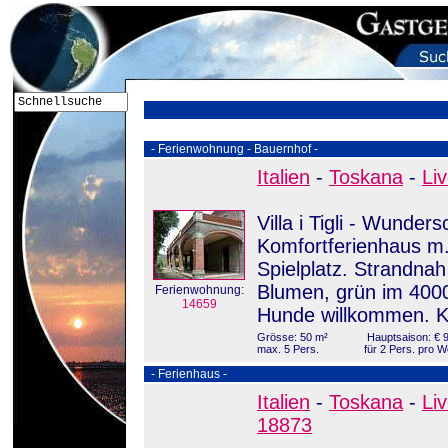
- Ferienwohnung - Bauernhof -
Italien
-
Toskana
-
Li
Villa i Tigli - Wunder
Komfortferienhaus m. 
Spielplatz. Strandnah
Blumen, grün im 4000
Ferienwohnung:
14659
Hunde willkommen. K
Grösse: 50 m²
Hauptsaison: € 9
max. 5 Pers.
für 2 Pers. pro 
- Ferienhaus -
Italien
-
Toskana
-
Li
18873