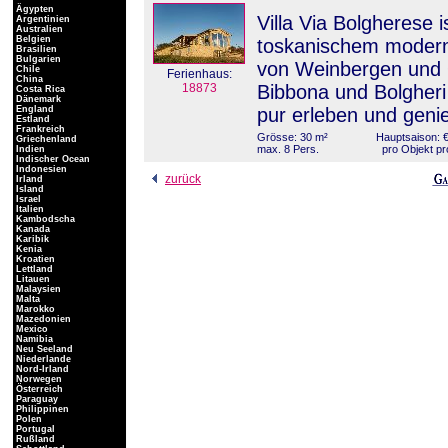
Ägypten
Villa Via Bolgherese 
Argentinien
Australien
Belgien
toskanischem moderne
Brasilien
Bulgarien
von Weinbergen und 
Chile
Ferienhaus:
China
18873
Bibbona und Bolgher
Costa Rica
Dänemark
England
pur erleben und geni
Estland
Frankreich
Grösse: 30 m²
Hauptsaison: €
Griechenland
max. 8 Pers.
pro Objekt pr
Indien
Indischer Ocean
Indonesien
zurück
Irland
Island
Israel
Italien
Kambodscha
Kanada
Karibik
Kenia
Kroatien
Lettland
Litauen
Malaysien
Malta
Marokko
Mazedonien
Mexico
Namibia
Neu Seeland
Niederlande
Nord-Irland
Norwegen
Österreich
Paraguay
Philippinen
Polen
Portugal
Rußland